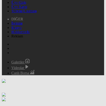
Üye Giriş
Üye Kayıt
Şifremi Unuttum
DİĞER
İletişim
Künye
Hakkımızda
Reklam
Galeriler
Videolar
Canlı Borsa