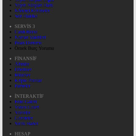
Yayın Akışları Dark
Nöbetçi Eczaneler
Son Dakika
SERVİS 3
Canlı Borsa
Namaz Vakitleri
Puan Durumu
Örnek Burç Yorumu
FİNANSİF
Altınlar
Dövizler
Hisseler
Kripto Paralar
Pariteler
İNTERAKTİF
Foto Galeri
Video Galeri
Yazarlar
Gazeteler
Sıcak Haber
HESAP