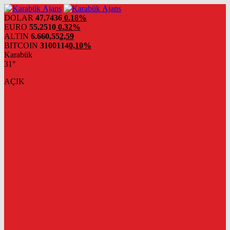
DOLAR
47,7436
0.18%
EURO
55,2510
0.32%
ALTIN
6.660,55
2,59
BITCOIN
3100114
0,10%
Karabük
31°
AÇIK