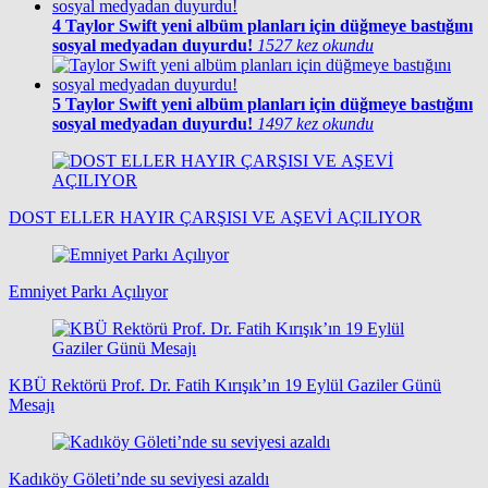
4
Taylor Swift yeni albüm planları için düğmeye bastığını
sosyal medyadan duyurdu!
1527 kez okundu
5
Taylor Swift yeni albüm planları için düğmeye bastığını
sosyal medyadan duyurdu!
1497 kez okundu
DOST ELLER HAYIR ÇARŞISI VE AŞEVİ AÇILIYOR
Emniyet Parkı Açılıyor
KBÜ Rektörü Prof. Dr. Fatih Kırışık’ın 19 Eylül Gaziler Günü
Mesajı
Kadıköy Göleti’nde su seviyesi azaldı