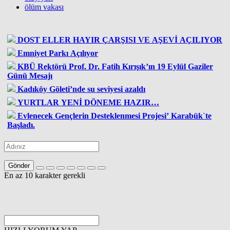
ölüm vakası
DOST ELLER HAYIR ÇARŞISI VE AŞEVİ AÇILIYOR
Emniyet Parkı Açılıyor
KBÜ Rektörü Prof. Dr. Fatih Kırışık’ın 19 Eylül Gaziler
Günü Mesajı
Kadıköy Göleti’nde su seviyesi azaldı
YURTLAR YENİ DÖNEME HAZIR…
Evlenecek Gençlerin Desteklenmesi Projesi’ Karabük`te
Başladı.
Gönder
En az 10 karakter gerekli