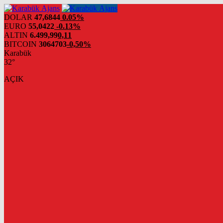
DOLAR
47,6844
0.05%
EURO
55,0422
-0.13%
ALTIN
6.499,99
0,11
BITCOIN
3064703
-0,50%
Karabük
32°
AÇIK