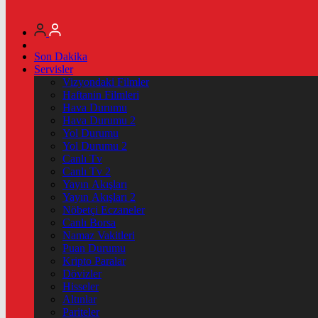
Son Dakika
Servisler
Vizyondaki Filmler
Haftanin Filmleri
Hava Durumu
Hava Durumu 2
Yol Durumu
Yol Durumu 2
Canlı Tv
Canlı Tv 2
Yayın Akışları
Yayın Akışları 2
Nöbetçi Eczaneler
Canlı Borsa
Namaz Vakitleri
Puan Durumu
Kripto Paralar
Dövizler
Hisseler
Altınlar
Pariteler