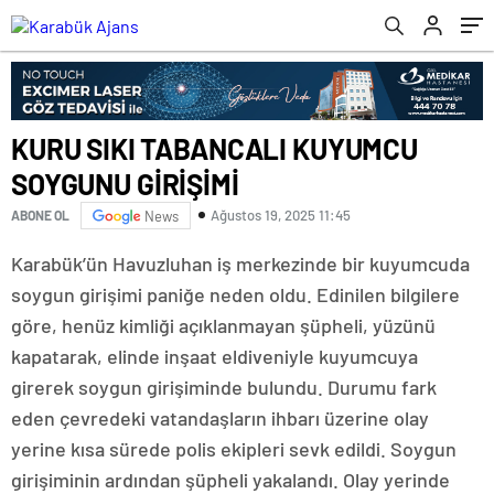
KURU SIKI TABANCALI KUYUMCU
SOYGUNU GİRİŞİMİ
Ağustos 19, 2025 11:45
ABONE OL
News
Karabük’ün Havuzluhan iş merkezinde bir kuyumcuda
soygun girişimi paniğe neden oldu. Edinilen bilgilere
göre, henüz kimliği açıklanmayan şüpheli, yüzünü
kapatarak, elinde inşaat eldiveniyle kuyumcuya
girerek soygun girişiminde bulundu. Durumu fark
eden çevredeki vatandaşların ihbarı üzerine olay
yerine kısa sürede polis ekipleri sevk edildi. Soygun
girişiminin ardından şüpheli yakalandı. Olay yerinde