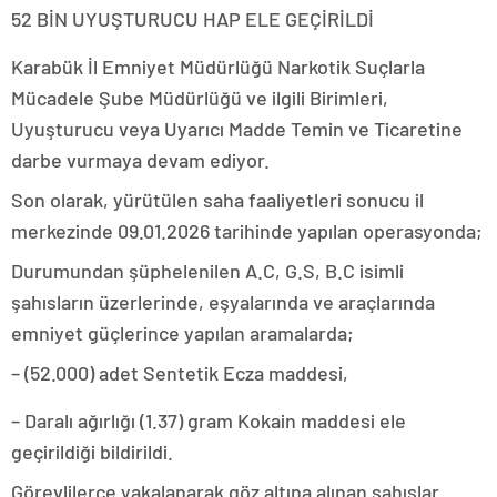
52 BİN UYUŞTURUCU HAP ELE GEÇİRİLDİ
Karabük İl Emniyet Müdürlüğü Narkotik Suçlarla
Mücadele Şube Müdürlüğü ve ilgili Birimleri,
Uyuşturucu veya Uyarıcı Madde Temin ve Ticaretine
darbe vurmaya devam ediyor.
Son olarak, yürütülen saha faaliyetleri sonucu il
merkezinde 09.01.2026 tarihinde yapılan operasyonda;
Durumundan şüphelenilen A.C, G.S, B.C isimli
şahısların üzerlerinde, eşyalarında ve araçlarında
emniyet güçlerince yapılan aramalarda;
– (52.000) adet Sentetik Ecza maddesi,
– Daralı ağırlığı (1.37) gram Kokain maddesi ele
geçirildiği bildirildi.
Görevlilerce yakalanarak göz altına alınan şahıslar