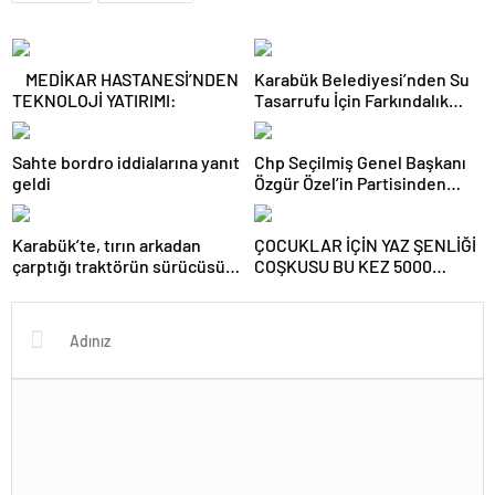
MEDİKAR HASTANESİ’NDEN
Karabük Belediyesi’nden Su
TEKNOLOJİ YATIRIMI:
Tasarrufu İçin Farkındalık
Kampanyası
Sahte bordro iddialarına yanıt
Chp Seçilmiş Genel Başkanı
geldi
Özgür Özel’in Partisinden
İstifası Sonrası Chp Karabük İl
Eski Başkanları Abdullah
Karabük’te, tırın arkadan
ÇOCUKLAR İÇİN YAZ ŞENLİĞİ
Çakır ve Erdal Demir de
çarptığı traktörün sürücüsü
COŞKUSU BU KEZ 5000
Partilerinden İstifa Ettiler
ağır yaralandı.
EVLER HAS BAHÇE’DE.