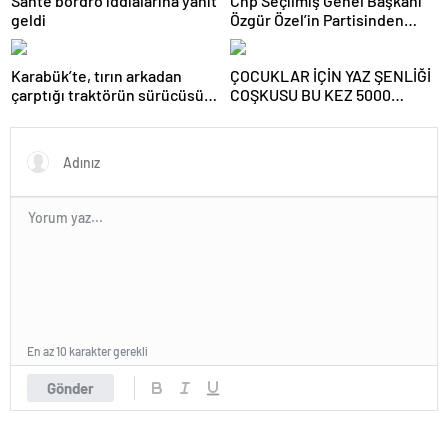
Sahte bordro iddialarına yanıt
Chp Seçilmiş Genel Başkanı
geldi
Özgür Özel’in Partisinden
İstifası Sonrası Chp Karabük İl
Eski Başkanları Abdullah
Karabük’te, tırın arkadan
ÇOCUKLAR İÇİN YAZ ŞENLİĞİ
Çakır ve Erdal Demir de
çarptığı traktörün sürücüsü
COŞKUSU BU KEZ 5000
Partilerinden İstifa Ettiler
ağır yaralandı.
EVLER HAS BAHÇE’DE.
En az 10 karakter gerekli
Gönder