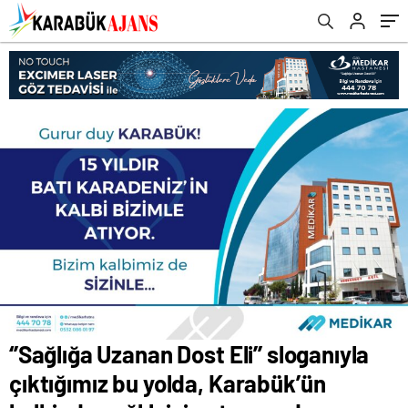
sağlık için atmaya devam edeceğiz.
‘’Sağlığa Uzanan Dost Eli’’ sloganıyla
çıktığımız bu yolda, Karabük’ün