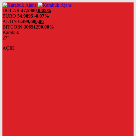
DOLAR
47,5980
0.05%
EURO
54,9895
-0.07%
ALTIN
6.499,68
0,06
BITCOIN
3065129
0,00%
Karabük
27°
AÇIK