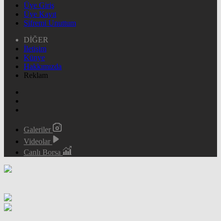
Üye Giriş
Üye Kayıt
Şifremi Unuttum
DİĞER
İletişim
Künye
Hakkımızda
Reklam
Galeriler
Videolar
Canlı Borsa