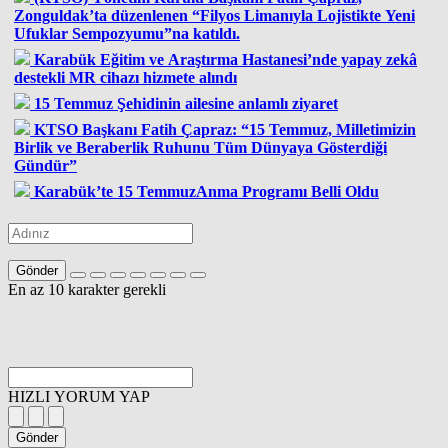
Zonguldak’ta düzenlenen “Filyos Limanıyla Lojistikte Yeni
Ufuklar Sempozyumu”na katıldı.
Karabük Eğitim ve Araştırma Hastanesi’nde yapay zekâ
destekli MR cihazı hizmete alındı
15 Temmuz Şehidinin ailesine anlamlı ziyaret
KTSO Başkanı Fatih Çapraz: “15 Temmuz, Milletimizin
Birlik ve Beraberlik Ruhunu Tüm Dünyaya Gösterdiği
Gündür”
Karabük’te 15 TemmuzAnma Programı Belli Oldu
Gönder
En az 10 karakter gerekli
HIZLI YORUM YAP
Gönder