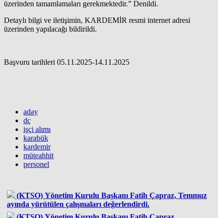
üzerinden tamamlamaları gerekmektedir.” Denildi.
Detaylı bilgi ve iletişimin, KARDEMİR resmi internet adresi
üzerinden yapılacağı bildirildi.
Başvuru tarihleri 05.11.2025-14.11.2025
aday
dç
işçi alımı
karabük
kardemir
müteahhit
personel
(KTSO) Yönetim Kurulu Başkanı Fatih Çapraz, Temmuz
ayında yürütülen çalışmaları değerlendirdi.
(KTSO) Yönetim Kurulu Başkanı Fatih Çapraz,