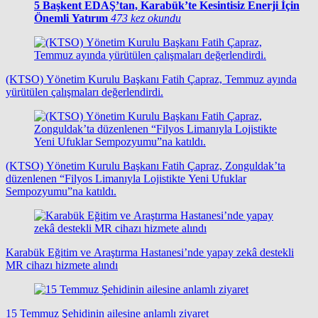
5
Başkent EDAŞ’tan, Karabük’te Kesintisiz Enerji İçin
Önemli Yatırım
473 kez okundu
(KTSO) Yönetim Kurulu Başkanı Fatih Çapraz, Temmuz ayında
yürütülen çalışmaları değerlendirdi.
(KTSO) Yönetim Kurulu Başkanı Fatih Çapraz, Zonguldak’ta
düzenlenen “Filyos Limanıyla Lojistikte Yeni Ufuklar
Sempozyumu”na katıldı.
Karabük Eğitim ve Araştırma Hastanesi’nde yapay zekâ destekli
MR cihazı hizmete alındı
15 Temmuz Şehidinin ailesine anlamlı ziyaret