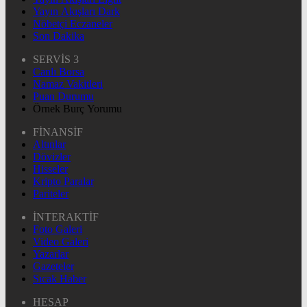
Yayın Akışları Dark
Nöbetçi Eczaneler
Son Dakika
SERVİS 3
Canlı Borsa
Namaz Vakitleri
Puan Durumu
Örnek Burç Yorumu
FİNANSİF
Altınlar
Dövizler
Hisseler
Kripto Paralar
Pariteler
İNTERAKTİF
Foto Galeri
Video Galeri
Yazarlar
Gazeteler
Sıcak Haber
HESAP