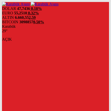
DOLAR
47,7436
0.18%
EURO
55,2510
0.32%
ALTIN
6.660,55
2,59
BITCOIN
3098857
0,50%
Karabük
29°
AÇIK