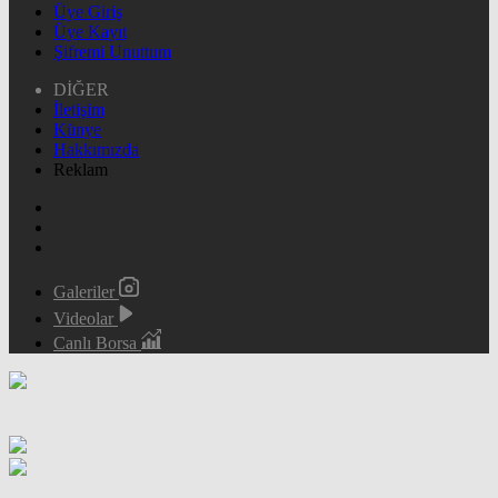
Üye Giriş
Üye Kayıt
Şifremi Unuttum
DİĞER
İletişim
Künye
Hakkımızda
Reklam
Galeriler
Videolar
Canlı Borsa