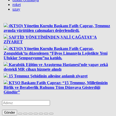
roket
uzay
(KTSO) Yönetim Kurulu Başkanı Fatih Çapraz, Temmuz
ayında yürütülen çalışmaları değerlendirdi.
SAFTİD YÖNETİMİNDEN,VALİ ÇAĞATAY’A
ZİYARET
(KTSO) Yönetim Kurulu Başkanı Fatih Çapraz,
Zonguldak’ta düzenlenen “Filyos Limanıyla Lojistikte Yeni
Ufuklar Sempozyumu”na katıldı.
Karabük Eğitim ve Araştırma Hastanesi’nde yapay zekâ
destekli MR cihazı hizmete alındı
15 Temmuz Şehidinin ailesine anlamlı ziyaret
KTSO Başkanı Fatih Çapraz: “15 Temmuz, Milletimizin
Birlik ve Beraberlik Ruhunu Tüm Dünyaya Gösterdiği
Gündür”
Gönder