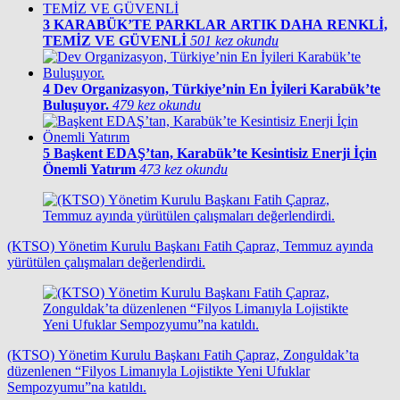
3
KARABÜK’TE PARKLAR ARTIK DAHA RENKLİ,
TEMİZ VE GÜVENLİ
501 kez okundu
4
Dev Organizasyon, Türkiye’nin En İyileri Karabük’te
Buluşuyor.
479 kez okundu
5
Başkent EDAŞ’tan, Karabük’te Kesintisiz Enerji İçin
Önemli Yatırım
473 kez okundu
(KTSO) Yönetim Kurulu Başkanı Fatih Çapraz, Temmuz ayında
yürütülen çalışmaları değerlendirdi.
(KTSO) Yönetim Kurulu Başkanı Fatih Çapraz, Zonguldak’ta
düzenlenen “Filyos Limanıyla Lojistikte Yeni Ufuklar
Sempozyumu”na katıldı.