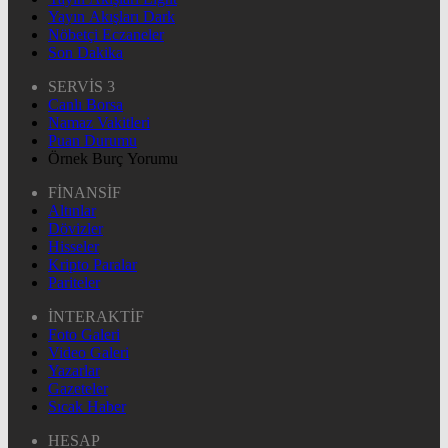
Yayın Akışları Dark
Nöbetçi Eczaneler
Son Dakika
SERVİS 3
Canlı Borsa
Namaz Vakitleri
Puan Durumu
Örnek Burç Yorumu
FİNANSİF
Altınlar
Dövizler
Hisseler
Kripto Paralar
Pariteler
İNTERAKTİF
Foto Galeri
Video Galeri
Yazarlar
Gazeteler
Sıcak Haber
HESAP