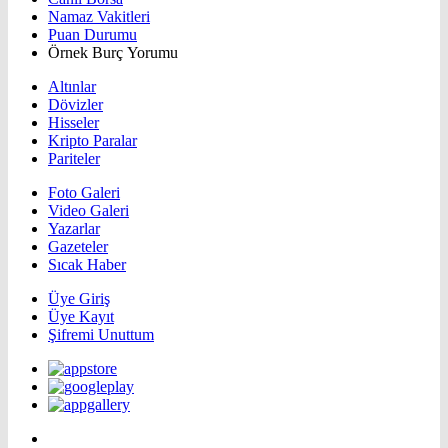
Namaz Vakitleri
Puan Durumu
Örnek Burç Yorumu
Altınlar
Dövizler
Hisseler
Kripto Paralar
Pariteler
Foto Galeri
Video Galeri
Yazarlar
Gazeteler
Sıcak Haber
Üye Giriş
Üye Kayıt
Şifremi Unuttum