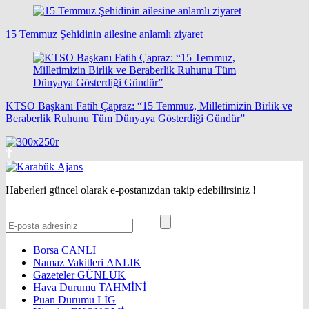
15 Temmuz Şehidinin ailesine anlamlı ziyaret
KTSO Başkanı Fatih Çapraz: “15 Temmuz, Milletimizin Birlik ve
Beraberlik Ruhunu Tüm Dünyaya Gösterdiği Gündür”
Haberleri güncel olarak e-postanızdan takip edebilirsiniz !
Borsa
CANLI
Namaz Vakitleri
ANLIK
Gazeteler
GÜNLÜK
Hava Durumu
TAHMİNİ
Puan Durumu
LİG