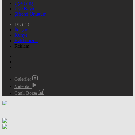
Üye Giriş
Üye Kayıt
Şifremi Unuttum
DİĞER
İletişim
Künye
Hakkımızda
Reklam
Galeriler
Videolar
Canlı Borsa