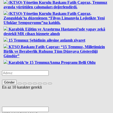
(KTSO) Yönetim Kurulu Başkanı Fatih Çapraz, Temmuz
ayında yürütülen çalışmaları değerlendirdi.
(KTSO) Yönetim Kurulu Başkanı Fatih Çapraz,
Zonguldak’ta düzenlenen “Filyos Limanıyla Lojistikte Yeni
Ufuklar Sempozyumu”na katıldı.
Karabük Eğitim ve Araştırma Hastanesi’nde yapay zekâ
destekli MR cihazı hizmete alındı
15 Temmuz Şehidinin ailesine anlamlı ziyaret
KTSO Başkanı Fatih Çapraz: “15 Temmuz, Milletimizin
Birlik ve Beraberlik Ruhunu Tüm Dünyaya Gösterdiği
Gündür”
Karabük’te 15 TemmuzAnma Programı Belli Oldu
Gönder
En az 10 karakter gerekli