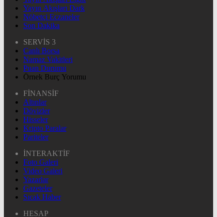
Yayın Akışları Dark
Nöbetçi Eczaneler
Son Dakika
SERVİS 3
Canlı Borsa
Namaz Vakitleri
Puan Durumu
Örnek Burç Yorumu
FİNANSİF
Altınlar
Dövizler
Hisseler
Kripto Paralar
Pariteler
İNTERAKTİF
Foto Galeri
Video Galeri
Yazarlar
Gazeteler
Sıcak Haber
HESAP