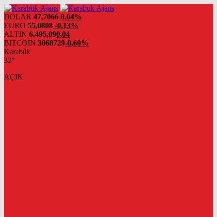
DOLAR
47,7066
0.04%
EURO
55,0808
-0.13%
ALTIN
6.495,09
0,04
BITCOIN
3068729
-0,60%
Karabük
32°
AÇIK