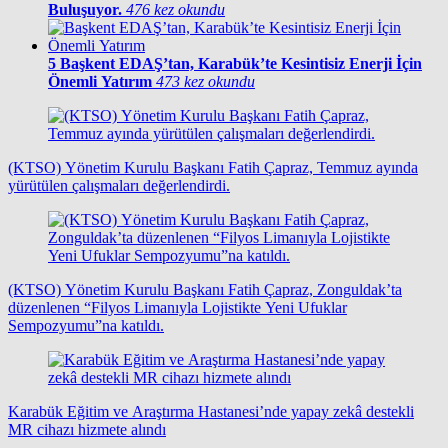
Buluşuyor.
476 kez okundu
5
Başkent EDAŞ’tan, Karabük’te Kesintisiz Enerji İçin
Önemli Yatırım
473 kez okundu
(KTSO) Yönetim Kurulu Başkanı Fatih Çapraz, Temmuz ayında
yürütülen çalışmaları değerlendirdi.
(KTSO) Yönetim Kurulu Başkanı Fatih Çapraz, Zonguldak’ta
düzenlenen “Filyos Limanıyla Lojistikte Yeni Ufuklar
Sempozyumu”na katıldı.
Karabük Eğitim ve Araştırma Hastanesi’nde yapay zekâ destekli
MR cihazı hizmete alındı