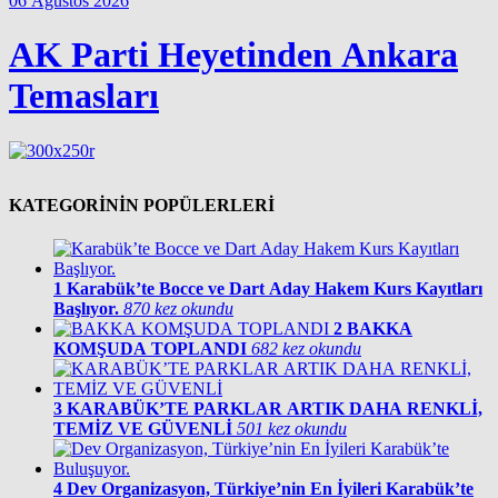
06 Ağustos 2026
AK Parti Heyetinden Ankara
Temasları
KATEGORİNİN POPÜLERLERİ
1
Karabük’te Bocce ve Dart Aday Hakem Kurs Kayıtları
Başlıyor.
870 kez okundu
2
BAKKA
KOMŞUDA TOPLANDI
682 kez okundu
3
KARABÜK’TE PARKLAR ARTIK DAHA RENKLİ,
TEMİZ VE GÜVENLİ
501 kez okundu
4
Dev Organizasyon, Türkiye’nin En İyileri Karabük’te