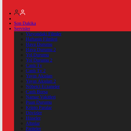
Son Dakika
Servisler
Vizyondaki Filmler
Haftanin Filmleri
Hava Durumu
Hava Durumu 2
Yol Durumu
Yol Durumu 2
Canlı Tv
Canlı Tv 2
Yayın Akışları
Yayın Akışları 2
Nöbetçi Eczaneler
Canlı Borsa
Namaz Vakitleri
Puan Durumu
Kripto Paralar
Dövizler
Hisseler
Altınlar
Pariteler