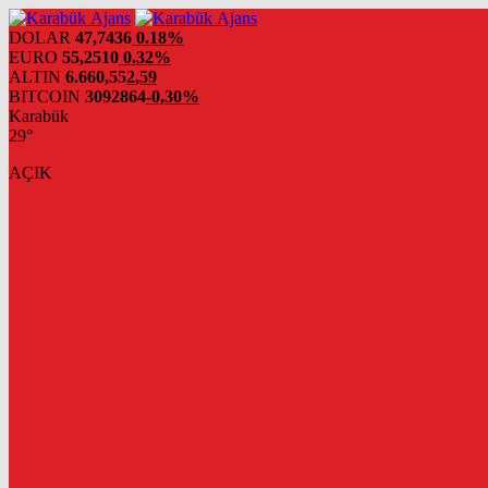
DOLAR
47,7436
0.18%
EURO
55,2510
0.32%
ALTIN
6.660,55
2,59
BITCOIN
3092864
-0,30%
Karabük
29°
AÇIK