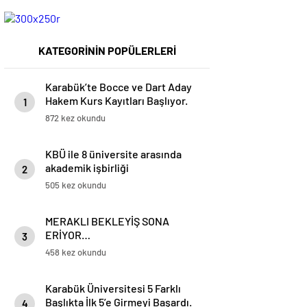
KATEGORİNİN POPÜLERLERİ
Karabük’te Bocce ve Dart Aday
Hakem Kurs Kayıtları Başlıyor.
1
872 kez okundu
KBÜ ile 8 üniversite arasında
akademik işbirliği
2
505 kez okundu
MERAKLI BEKLEYİŞ SONA
ERİYOR…
3
458 kez okundu
Karabük Üniversitesi 5 Farklı
Başlıkta İlk 5’e Girmeyi Başardı.
4