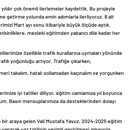
i yıldır çok önemli ilerlemeler kaydettik. Bu projeyle
ne getirme yolunda emin adımlarla ilerliyoruz. 8 alt
mizi Mart ayı sonu itibariyle büyük ölçüde aştık.
tkinliklere, mesleki eğitimden yabancı dile kadar her
lilerimize özellikle trafik kurallarına uymaları yönünde
afik yoğunluğu artıyor. Trafiğe çıkarken,
emeri takalım, hatalı sollamadan kaçınalım ve yorgunken
imize iyi tatiller diliyor, eğitim camiamıza yıl boyunca
rum. Basın mensuplarımıza da desteklerinden dolayı
ir araya gelen Vali Mustafa Yavuz, 2024-2025 eğitim
yaparak yaz tatilinin verimli geçirilmesi amacıyla