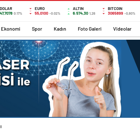
DOLAR
EURO
ALTIN
BITCOIN
47,7078
55,0100
6.574,30
3065899
0.17%
-0.02%
1,26
-0,80%
Ekonomi
Spor
Kadın
Foto Galeri
Videolar
I