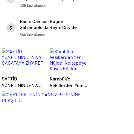
438 kez okundu
Basın Camiası Bugün
Safranbolu’da Reym City’de
5
Kahvaltıda Bir Araya Geldi
386 kez okundu
SAFTİD
Karabük’e
YÖNETİMİNDEN,VALİ
Vekillerden Yeni
ÇAĞATAY’A ZİYARET
Müjde: Keltepe’ye
Kayak Eğitim
Merkezi Yapılacak