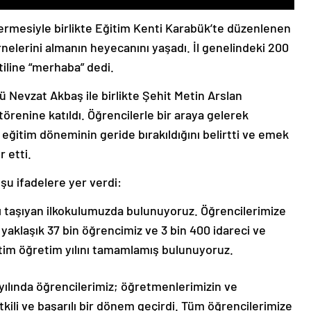
ermesiyle birlikte Eğitim Kenti Karabük’te düzenlenen
nelerini almanın heyecanını yaşadı. İl genelindeki 200
tiline “merhaba” dedi.
rü Nevzat Akbaş ile birlikte Şehit Metin Arslan
örenine katıldı. Öğrencilerle bir araya gelerek
r eğitim döneminin geride bırakıldığını belirtti ve emek
 etti.
şu ifadelere yer verdi:
nı taşıyan ilkokulumuzda bulunuyoruz. Öğrencilerimize
 yaklaşık 37 bin öğrencimiz ve 3 bin 400 idareci ve
itim öğretim yılını tamamlamış bulunuyoruz.
 yılında öğrencilerimiz; öğretmenlerimizin ve
etkili ve başarılı bir dönem geçirdi. Tüm öğrencilerimize