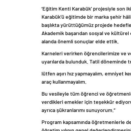
‘Eğitim Kenti Karabük’ projesiyle son ik
Karabük’ü eğitimde bir marka şehir hâli
başlıkta yürüttüğümüz projede hedefleri
Akademik başarıdan sosyal ve kültürel e
alanda önemli sonuçlar elde ettik.
Karneleri verirken öğrencilerimize ve ve
uyarılarda bulunduk. Tatil döneminde tr
lütfen aşırı hız yapmayalım, emniyet k
araç kullanmayalım.
Bu vesileyle tüm öğrenci ve öğretmenler
verdikleri emekler için teşekkür ediyo
ayrıca şükranlarımı sunuyorum.”
Program kapsamında öğretmenlerle de b
öğretim yılının genel değerlendirmesini 