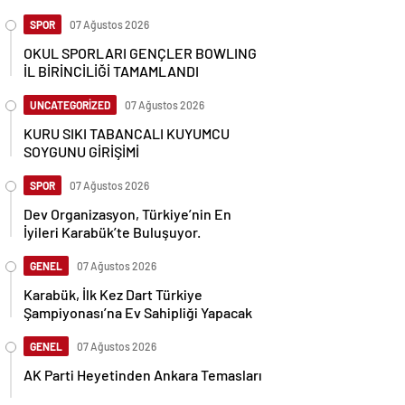
SPOR
07 Ağustos 2026
OKUL SPORLARI GENÇLER BOWLING
İL BİRİNCİLİĞİ TAMAMLANDI
UNCATEGORİZED
07 Ağustos 2026
KURU SIKI TABANCALI KUYUMCU
SOYGUNU GİRİŞİMİ
SPOR
07 Ağustos 2026
Dev Organizasyon, Türkiye’nin En
İyileri Karabük’te Buluşuyor.
GENEL
07 Ağustos 2026
Karabük, İlk Kez Dart Türkiye
Şampiyonası’na Ev Sahipliği Yapacak
GENEL
07 Ağustos 2026
AK Parti Heyetinden Ankara Temasları