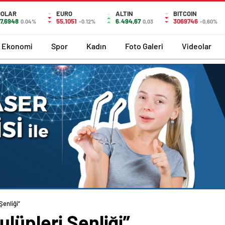
DOLAR
EURO
ALTIN
BITCOIN
7,6948
55,1051
6.494,67
3069746
0.04%
-0.12%
0,03
-0,60%
Ekonomi
Spor
Kadın
Foto Galeri
Videolar
Şenliği”
lüpleri Şenliği”