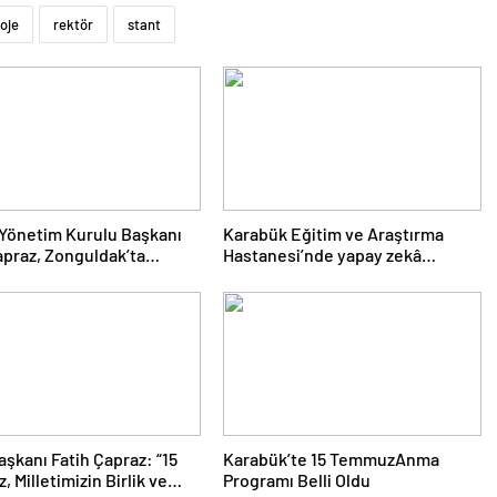
oje
rektör
stant
Yönetim Kurulu Başkanı
Karabük Eğitim ve Araştırma
apraz, Zonguldak’ta
Hastanesi’nde yapay zekâ
nen “Filyos Limanıyla
destekli MR cihazı hizmete alındı
kte Yeni Ufuklar
yumu”na katıldı.
şkanı Fatih Çapraz: “15
Karabük’te 15 TemmuzAnma
 Milletimizin Birlik ve
Programı Belli Oldu