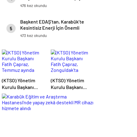
476 kez okundu
Başkent EDAŞ’tan, Karabük’te
Kesintisiz Enerji İçin Önemli
5
Yatırım
473 kez okundu
(KTSO) Yönetim
(KTSO) Yönetim
Kurulu Başkanı
Kurulu Başkanı
Fatih Çapraz,
Fatih Çapraz,
Temmuz ayında
Zonguldak’ta
yürütülen
düzenlenen “Filyos
çalışmaları
Limanıyla Lojistikte
değerlendirdi.
Yeni Ufuklar
Sempozyumu”na
katıldı.