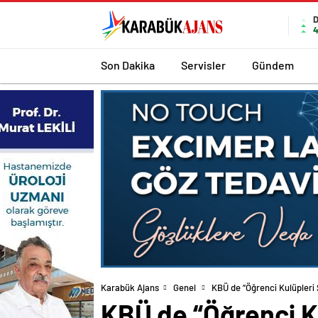
4
Son Dakika
Servisler
Gündem
Karabük Ajans
Genel
KBÜ de “Öğrenci Kulüpleri 
KBÜ de “Öğrenci Ku