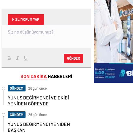
HIZLI YORUM YAP
GÖNDER
SON DAKİKA
HABERLERİ
GÜNDEM
26 gün önce
YUNUS DEĞİRMENCİ VE EKİBİ
YENİDEN GÖREVDE
GÜNDEM
26 gün önce
YUNUS DEĞİRMENCİ YENİDEN
BAŞKAN