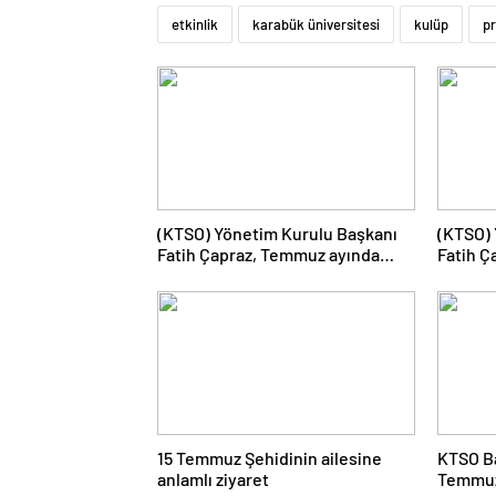
etkinlik
karabük üniversitesi
kulüp
pr
(KTSO) Yönetim Kurulu Başkanı
(KTSO) 
Fatih Çapraz, Temmuz ayında
Fatih Ç
yürütülen çalışmaları
düzenle
değerlendirdi.
Lojisti
Sempoz
15 Temmuz Şehidinin ailesine
KTSO Ba
anlamlı ziyaret
Temmuz,