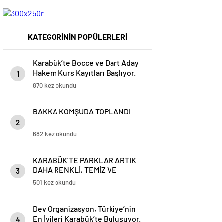
KATEGORİNİN POPÜLERLERİ
Karabük’te Bocce ve Dart Aday
Hakem Kurs Kayıtları Başlıyor.
1
870 kez okundu
BAKKA KOMŞUDA TOPLANDI
2
682 kez okundu
KARABÜK’TE PARKLAR ARTIK
DAHA RENKLİ, TEMİZ VE
3
GÜVENLİ
501 kez okundu
Dev Organizasyon, Türkiye’nin
En İyileri Karabük’te Buluşuyor.
4