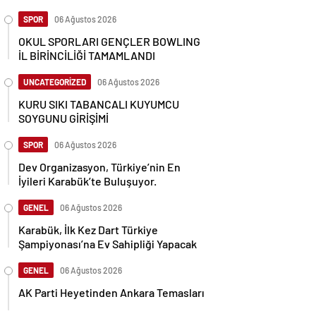
SPOR
06 Ağustos 2026
OKUL SPORLARI GENÇLER BOWLING
İL BİRİNCİLİĞİ TAMAMLANDI
UNCATEGORİZED
06 Ağustos 2026
KURU SIKI TABANCALI KUYUMCU
SOYGUNU GİRİŞİMİ
SPOR
06 Ağustos 2026
Dev Organizasyon, Türkiye’nin En
İyileri Karabük’te Buluşuyor.
GENEL
06 Ağustos 2026
Karabük, İlk Kez Dart Türkiye
Şampiyonası’na Ev Sahipliği Yapacak
GENEL
06 Ağustos 2026
AK Parti Heyetinden Ankara Temasları