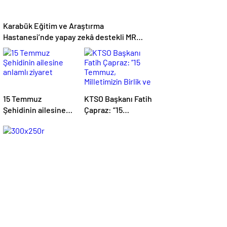
Karabük Eğitim ve Araştırma
Hastanesi’nde yapay zekâ destekli MR
cihazı hizmete alındı
15 Temmuz
KTSO Başkanı Fatih
Şehidinin ailesine
Çapraz: “15
anlamlı ziyaret
Temmuz,
Milletimizin Birlik ve
Beraberlik Ruhunu
Tüm Dünyaya
Gösterdiği Gündür”