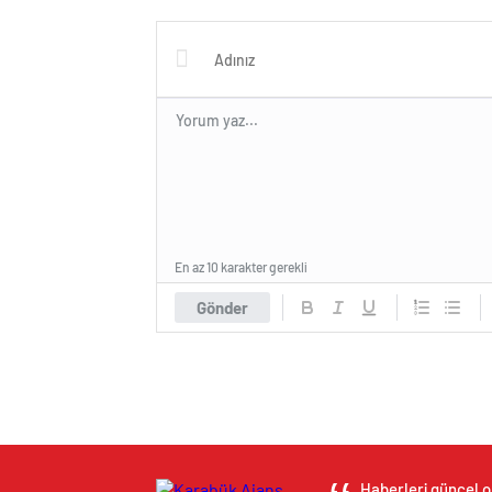
Berabe
Gösterd
En az 10 karakter gerekli
Gönder
Haberleri güncel ol