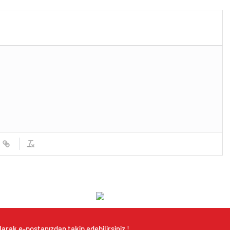
rlik Ruhunu Tüm Dünyaya
iği Gündür”
arak e-postanızdan takip edebilirsiniz !