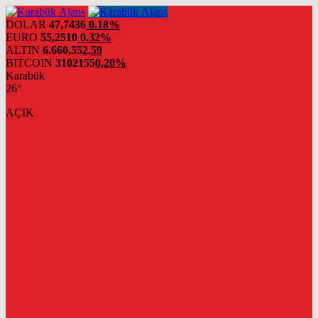
DOLAR
47,7436
0.18%
EURO
55,2510
0.32%
ALTIN
6.660,55
2,59
BITCOIN
3102155
0,20%
Karabük
26°
AÇIK