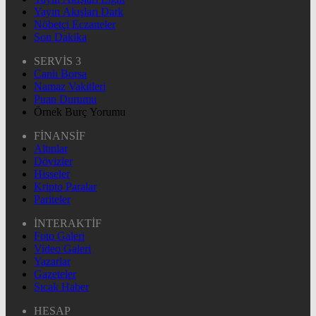
Yayın Akışları Dark
Nöbetçi Eczaneler
Son Dakika
SERVİS 3
Canlı Borsa
Namaz Vakitleri
Puan Durumu
Örnek Burç Yorumu
FİNANSİF
Altınlar
Dövizler
Hisseler
Kripto Paralar
Pariteler
İNTERAKTİF
Foto Galeri
Video Galeri
Yazarlar
Gazeteler
Sıcak Haber
HESAP