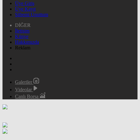
Üye Giriş
Üye Kayıt
Şifremi Unuttum
DİĞER
İletişim
Künye
Hakkımızda
Reklam
Galeriler
Videolar
Canlı Borsa