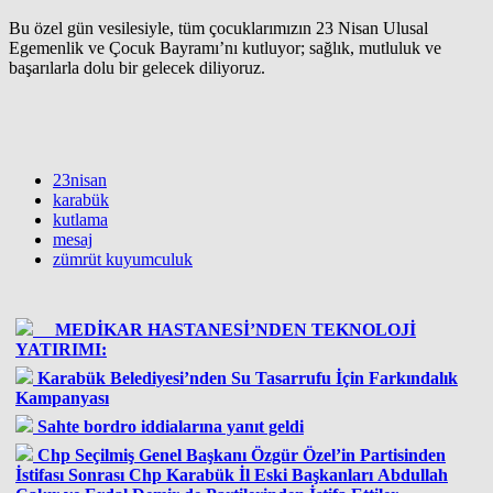
Bu özel gün vesilesiyle, tüm çocuklarımızın 23 Nisan Ulusal
Egemenlik ve Çocuk Bayramı’nı kutluyor; sağlık, mutluluk ve
başarılarla dolu bir gelecek diliyoruz.
23nisan
karabük
kutlama
mesaj
zümrüt kuyumculuk
MEDİKAR HASTANESİ’NDEN TEKNOLOJİ
YATIRIMI:
Karabük Belediyesi’nden Su Tasarrufu İçin Farkındalık
Kampanyası
Sahte bordro iddialarına yanıt geldi
Chp Seçilmiş Genel Başkanı Özgür Özel’in Partisinden
İstifası Sonrası Chp Karabük İl Eski Başkanları Abdullah