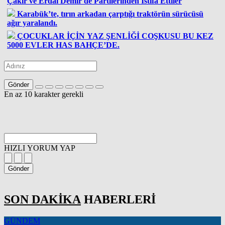
Çakır ve Erdal Demir de Partilerinden İstifa Ettiler
Karabük’te, tırın arkadan çarptığı traktörün sürücüsü
ağır yaralandı.
ÇOCUKLAR İÇİN YAZ ŞENLİĞİ COŞKUSU BU KEZ
5000 EVLER HAS BAHÇE’DE.
Gönder
En az 10 karakter gerekli
HIZLI YORUM YAP
Gönder
SON DAKİKA
HABERLERİ
GÜNDEM