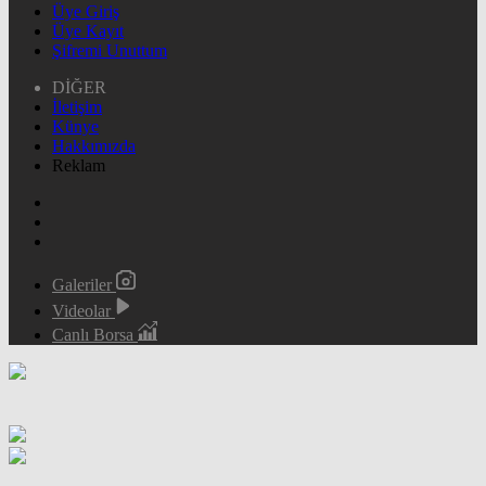
Üye Giriş
Üye Kayıt
Şifremi Unuttum
DİĞER
İletişim
Künye
Hakkımızda
Reklam
Galeriler
Videolar
Canlı Borsa