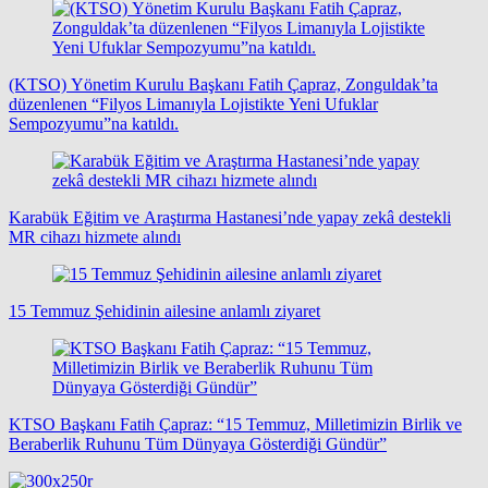
(KTSO) Yönetim Kurulu Başkanı Fatih Çapraz, Zonguldak’ta
düzenlenen “Filyos Limanıyla Lojistikte Yeni Ufuklar
Sempozyumu”na katıldı.
Karabük Eğitim ve Araştırma Hastanesi’nde yapay zekâ destekli
MR cihazı hizmete alındı
15 Temmuz Şehidinin ailesine anlamlı ziyaret
KTSO Başkanı Fatih Çapraz: “15 Temmuz, Milletimizin Birlik ve
Beraberlik Ruhunu Tüm Dünyaya Gösterdiği Gündür”