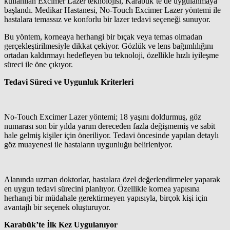
kullanılan Excimer Lazer teknolojisi, Karabük’te de uygulanmaya
başlandı. Medikar Hastanesi, No-Touch Excimer Lazer yöntemi ile
hastalara temassız ve konforlu bir lazer tedavi seçeneği sunuyor.
Bu yöntem, korneaya herhangi bir bıçak veya temas olmadan
gerçekleştirilmesiyle dikkat çekiyor. Gözlük ve lens bağımlılığını
ortadan kaldırmayı hedefleyen bu teknoloji, özellikle hızlı iyileşme
süreci ile öne çıkıyor.
Tedavi Süreci ve Uygunluk Kriterleri
No-Touch Excimer Lazer yöntemi; 18 yaşını doldurmuş, göz
numarası son bir yılda yarım dereceden fazla değişmemiş ve sabit
hale gelmiş kişiler için öneriliyor. Tedavi öncesinde yapılan detaylı
göz muayenesi ile hastaların uygunluğu belirleniyor.
Alanında uzman doktorlar, hastalara özel değerlendirmeler yaparak
en uygun tedavi sürecini planlıyor. Özellikle kornea yapısına
herhangi bir müdahale gerektirmeyen yapısıyla, birçok kişi için
avantajlı bir seçenek oluşturuyor.
Karabük’te İlk Kez Uygulanıyor