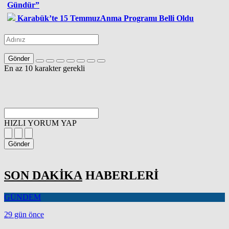
Gündür”
Karabük’te 15 TemmuzAnma Programı Belli Oldu
Gönder
En az 10 karakter gerekli
HIZLI YORUM YAP
Gönder
SON DAKİKA
HABERLERİ
GÜNDEM
29 gün önce