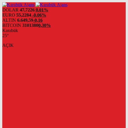
DOLAR
47,7226
0.01%
EURO
55,2284
-0.06%
ALTIN
6.649,59
-0,16
BITCOIN
3101380
0,30%
Karabük
25°
AÇIK