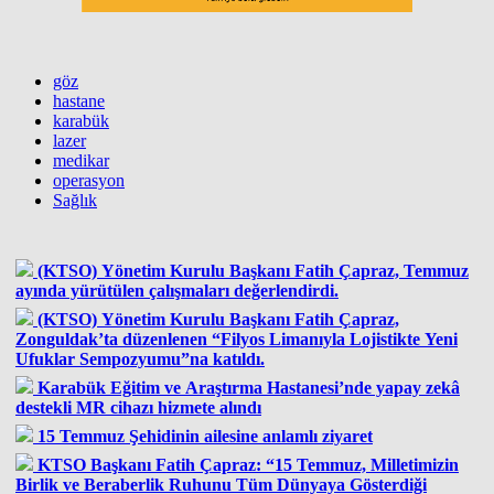
göz
hastane
karabük
lazer
medikar
operasyon
Sağlık
(KTSO) Yönetim Kurulu Başkanı Fatih Çapraz, Temmuz
ayında yürütülen çalışmaları değerlendirdi.
(KTSO) Yönetim Kurulu Başkanı Fatih Çapraz,
Zonguldak’ta düzenlenen “Filyos Limanıyla Lojistikte Yeni
Ufuklar Sempozyumu”na katıldı.
Karabük Eğitim ve Araştırma Hastanesi’nde yapay zekâ
destekli MR cihazı hizmete alındı
15 Temmuz Şehidinin ailesine anlamlı ziyaret
KTSO Başkanı Fatih Çapraz: “15 Temmuz, Milletimizin
Birlik ve Beraberlik Ruhunu Tüm Dünyaya Gösterdiği