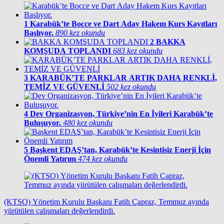
1
Karabük’te Bocce ve Dart Aday Hakem Kurs Kayıtları
Başlıyor.
890 kez okundu
2
BAKKA
KOMŞUDA TOPLANDI
683 kez okundu
3
KARABÜK’TE PARKLAR ARTIK DAHA RENKLİ,
TEMİZ VE GÜVENLİ
502 kez okundu
4
Dev Organizasyon, Türkiye’nin En İyileri Karabük’te
Buluşuyor.
480 kez okundu
5
Başkent EDAŞ’tan, Karabük’te Kesintisiz Enerji İçin
Önemli Yatırım
474 kez okundu
(KTSO) Yönetim Kurulu Başkanı Fatih Çapraz, Temmuz ayında
yürütülen çalışmaları değerlendirdi.