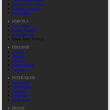
Yayın Akışları Dark
Nöbetçi Eczaneler
Son Dakika
SERVİS 3
Canlı Borsa
Namaz Vakitleri
Puan Durumu
Örnek Burç Yorumu
FİNANSİF
Altınlar
Dövizler
Hisseler
Kripto Paralar
Pariteler
İNTERAKTİF
Foto Galeri
Video Galeri
Yazarlar
Gazeteler
Sıcak Haber
HESAP