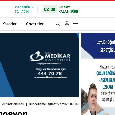
İMSAK'A
KARABÜK
02:00
KALAN SÜRE
32°
AÇIK
Yazarlar
Gazeteler
297 kez okundu
|
Güncelleme: Şubat 27, 2025 09:09
mosyon..