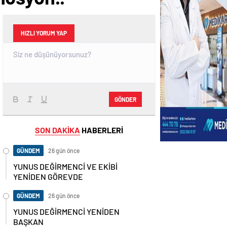
HIZLI YORUM YAP
GÖNDER
SON DAKİKA
HABERLERİ
GÜNDEM
26 gün önce
YUNUS DEĞİRMENCİ VE EKİBİ
YENİDEN GÖREVDE
GÜNDEM
26 gün önce
YUNUS DEĞİRMENCİ YENİDEN
BAŞKAN