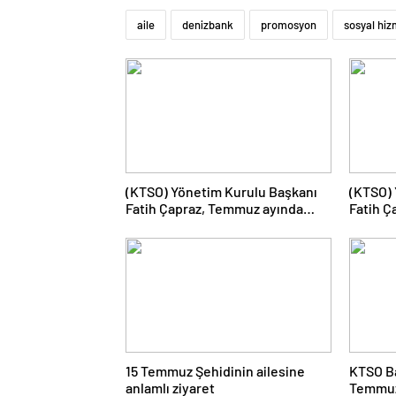
aile
denizbank
promosyon
sosyal hiz
(KTSO) Yönetim Kurulu Başkanı
(KTSO) 
Fatih Çapraz, Temmuz ayında
Fatih Ç
yürütülen çalışmaları
düzenle
değerlendirdi.
Lojisti
Sempoz
15 Temmuz Şehidinin ailesine
KTSO Ba
anlamlı ziyaret
Temmuz,