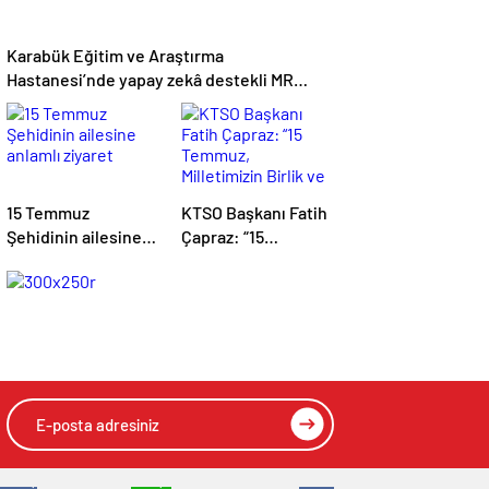
Karabük Eğitim ve Araştırma
Hastanesi’nde yapay zekâ destekli MR
cihazı hizmete alındı
15 Temmuz
KTSO Başkanı Fatih
Şehidinin ailesine
Çapraz: “15
anlamlı ziyaret
Temmuz,
Milletimizin Birlik ve
Beraberlik Ruhunu
Tüm Dünyaya
Gösterdiği Gündür”