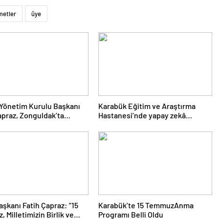
metler
üye
Yönetim Kurulu Başkanı
Karabük Eğitim ve Araştırma
apraz, Zonguldak’ta
Hastanesi’nde yapay zekâ
nen “Filyos Limanıyla
destekli MR cihazı hizmete alındı
kte Yeni Ufuklar
yumu”na katıldı.
şkanı Fatih Çapraz: “15
Karabük’te 15 TemmuzAnma
 Milletimizin Birlik ve
Programı Belli Oldu