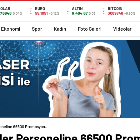
DOLAR
EURO
ALTIN
BITCOIN
7,6948
55,1051
6.494,67
3069746
0.04%
-0.12%
0,03
-0,60%
Ekonomi
Spor
Kadın
Foto Galeri
Videolar
soneline 66500 Promosyon..
tler Personeline 66500 Pro