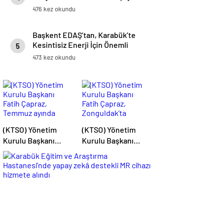
476 kez okundu
Başkent EDAŞ’tan, Karabük’te
Kesintisiz Enerji İçin Önemli
5
Yatırım
473 kez okundu
(KTSO) Yönetim
(KTSO) Yönetim
Kurulu Başkanı
Kurulu Başkanı
Fatih Çapraz,
Fatih Çapraz,
Temmuz ayında
Zonguldak’ta
yürütülen
düzenlenen “Filyos
çalışmaları
Limanıyla Lojistikte
değerlendirdi.
Yeni Ufuklar
Sempozyumu”na
katıldı.