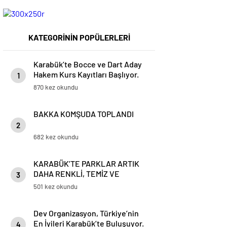
KATEGORİNİN POPÜLERLERİ
Karabük’te Bocce ve Dart Aday
Hakem Kurs Kayıtları Başlıyor.
1
870 kez okundu
BAKKA KOMŞUDA TOPLANDI
2
682 kez okundu
KARABÜK’TE PARKLAR ARTIK
DAHA RENKLİ, TEMİZ VE
3
GÜVENLİ
501 kez okundu
Dev Organizasyon, Türkiye’nin
En İyileri Karabük’te Buluşuyor.
4