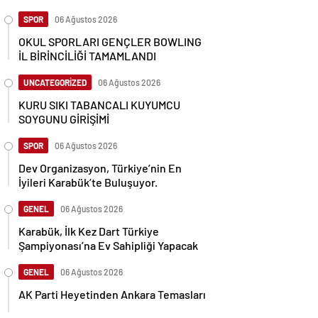
SPOR
06 Ağustos 2026
OKUL SPORLARI GENÇLER BOWLING
İL BİRİNCİLİĞİ TAMAMLANDI
UNCATEGORİZED
06 Ağustos 2026
KURU SIKI TABANCALI KUYUMCU
SOYGUNU GİRİŞİMİ
SPOR
06 Ağustos 2026
Dev Organizasyon, Türkiye’nin En
İyileri Karabük’te Buluşuyor.
GENEL
06 Ağustos 2026
Karabük, İlk Kez Dart Türkiye
Şampiyonası’na Ev Sahipliği Yapacak
GENEL
06 Ağustos 2026
AK Parti Heyetinden Ankara Temasları