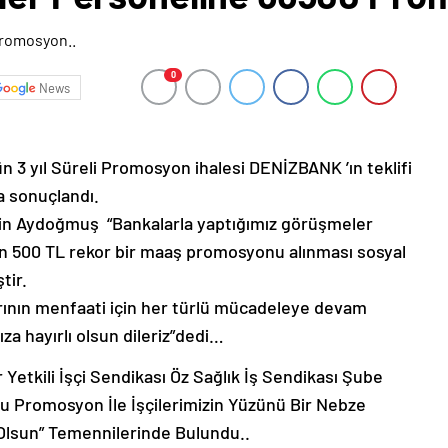
0
News
n 3 yıl Süreli Promosyon ihalesi DENİZBANK ’ın teklifi
a sonuçlandı.
in Aydoğmuş “Bankalarla yaptığımız görüşmeler
in 500 TL rekor bir maaş promosyonu alınması sosyal
tir.
arının menfaati için her türlü mücadeleye devam
a hayırlı olsun dileriz”dedi…
 Yetkili İşçi Sendikası Öz Sağlık İş Sendikası Şube
u Promosyon İle İşçilerimizin Yüzünü Bir Nebze
 Olsun” Temennilerinde Bulundu..