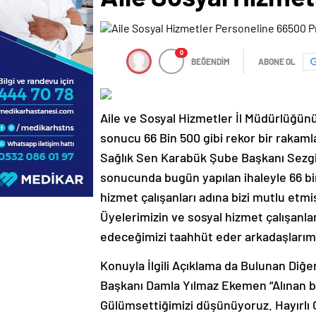
0
BEĞENDİM
ABONE OL
Aile ve Sosyal Hizmetler İl Müdürlüğünü
sonucu 66 Bin 500 gibi rekor bir rakaml
Sağlık Sen Karabük Şube Başkanı Sezg
sonucunda bugün yapılan ihaleyle 66 b
hizmet çalışanları adına bizi mutlu etmiş
Üyelerimizin ve sosyal hizmet çalışanl
edeceğimizi taahhüt eder arkadaşlarımız
Konuyla İlgili Açıklama da Bulunan Diğer
Başkanı Damla Yılmaz Ekemen “Alınan b
Gülümsettiğimizi düşünüyoruz. Hayırlı