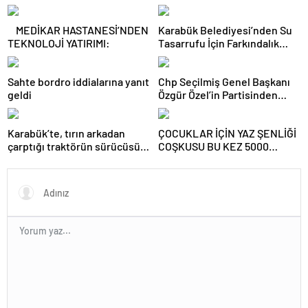
MEDİKAR HASTANESİ’NDEN
Karabük Belediyesi’nden Su
TEKNOLOJİ YATIRIMI:
Tasarrufu İçin Farkındalık
Kampanyası
Sahte bordro iddialarına yanıt
Chp Seçilmiş Genel Başkanı
geldi
Özgür Özel’in Partisinden
İstifası Sonrası Chp Karabük İl
Eski Başkanları Abdullah
Karabük’te, tırın arkadan
ÇOCUKLAR İÇİN YAZ ŞENLİĞİ
Çakır ve Erdal Demir de
çarptığı traktörün sürücüsü
COŞKUSU BU KEZ 5000
Partilerinden İstifa Ettiler
ağır yaralandı.
EVLER HAS BAHÇE’DE.