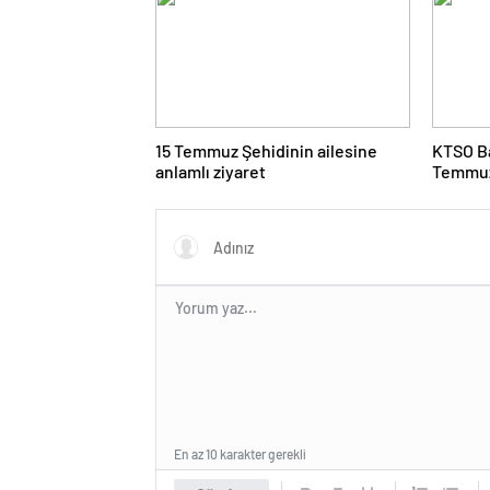
Sempoz
15 Temmuz Şehidinin ailesine
KTSO Ba
anlamlı ziyaret
Temmuz,
Berabe
Gösterd
En az 10 karakter gerekli