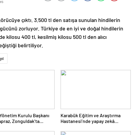
görücüye çıktı. 3.500 tl den satışa sunulan hindilerin
 gücünü zorluyor. Türkiye de en iyi ve doğal hindilerin
de kilosu 400 tl, kesilmiş kilosu 500 tl den alıcı
ğiştiği belirtiliyor.
yıl
Yönetim Kurulu Başkanı
Karabük Eğitim ve Araştırma
apraz, Zonguldak’ta
Hastanesi’nde yapay zekâ
nen “Filyos Limanıyla
destekli MR cihazı hizmete alındı
kte Yeni Ufuklar