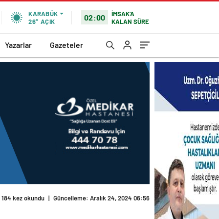
İMSAK'A
KARABÜK
02:00
KALAN SÜRE
26°
AÇIK
Yazarlar
Gazeteler
184 kez okundu
|
Güncelleme: Aralık 24, 2024 06:56