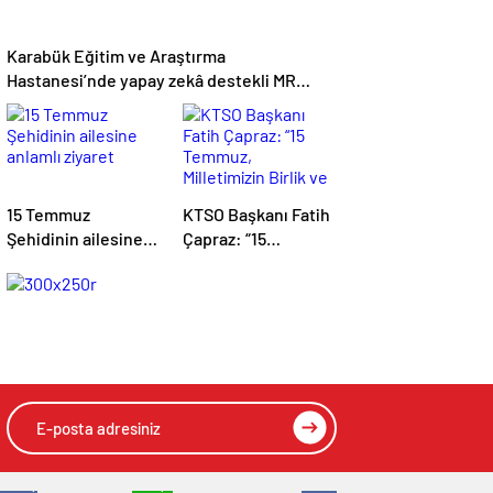
Karabük Eğitim ve Araştırma
Hastanesi’nde yapay zekâ destekli MR
cihazı hizmete alındı
15 Temmuz
KTSO Başkanı Fatih
Şehidinin ailesine
Çapraz: “15
anlamlı ziyaret
Temmuz,
Milletimizin Birlik ve
Beraberlik Ruhunu
Tüm Dünyaya
Gösterdiği Gündür”