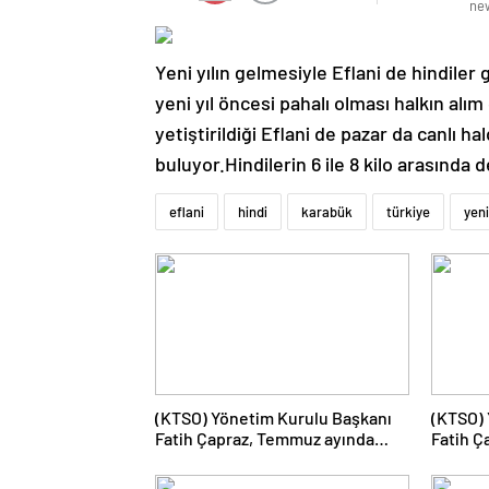
Yeni yılın gelmesiyle Eflani de hindiler 
yeni yıl öncesi pahalı olması halkın alım
yetiştirildiği Eflani de pazar da canlı hal
buluyor.Hindilerin 6 ile 8 kilo arasında de
eflani
hindi
karabük
türkiye
yeni
(KTSO) Yönetim Kurulu Başkanı
(KTSO) 
Fatih Çapraz, Temmuz ayında
Fatih Ç
yürütülen çalışmaları
düzenle
değerlendirdi.
Lojisti