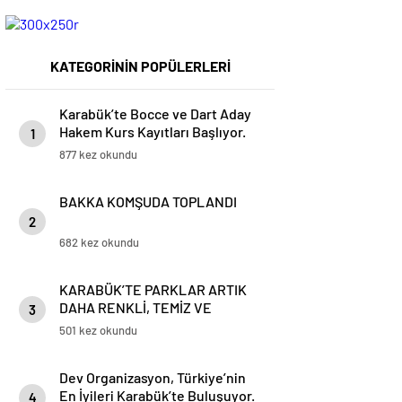
KATEGORİNİN POPÜLERLERİ
Karabük’te Bocce ve Dart Aday
Hakem Kurs Kayıtları Başlıyor.
1
877 kez okundu
BAKKA KOMŞUDA TOPLANDI
2
682 kez okundu
KARABÜK’TE PARKLAR ARTIK
DAHA RENKLİ, TEMİZ VE
3
GÜVENLİ
501 kez okundu
Dev Organizasyon, Türkiye’nin
En İyileri Karabük’te Buluşuyor.
4