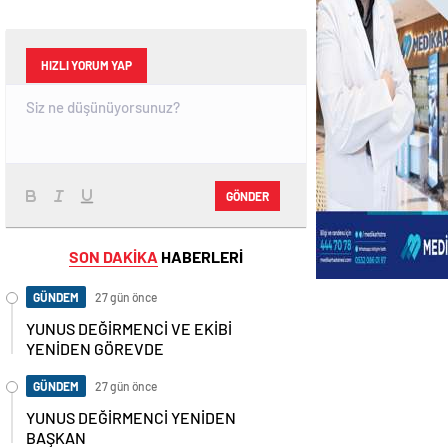
HIZLI YORUM YAP
GÖNDER
SON DAKİKA
HABERLERİ
GÜNDEM
27 gün önce
YUNUS DEĞİRMENCİ VE EKİBİ
YENİDEN GÖREVDE
GÜNDEM
27 gün önce
YUNUS DEĞİRMENCİ YENİDEN
BAŞKAN