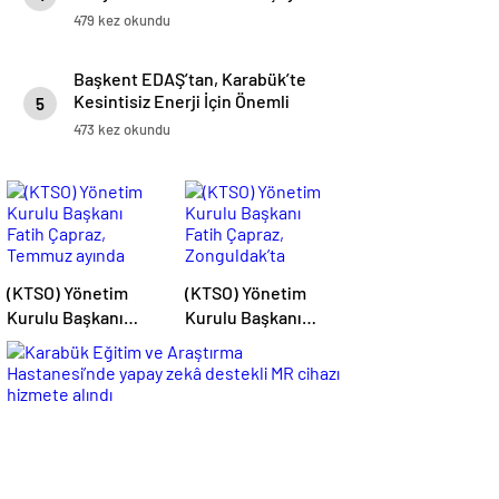
479 kez okundu
Başkent EDAŞ’tan, Karabük’te
Kesintisiz Enerji İçin Önemli
5
Yatırım
473 kez okundu
(KTSO) Yönetim
(KTSO) Yönetim
Kurulu Başkanı
Kurulu Başkanı
Fatih Çapraz,
Fatih Çapraz,
Temmuz ayında
Zonguldak’ta
yürütülen
düzenlenen “Filyos
çalışmaları
Limanıyla Lojistikte
değerlendirdi.
Yeni Ufuklar
Sempozyumu”na
katıldı.