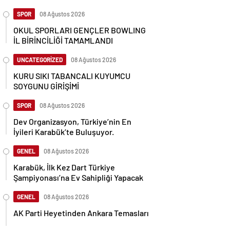
SPOR
08 Ağustos 2026
OKUL SPORLARI GENÇLER BOWLING
İL BİRİNCİLİĞİ TAMAMLANDI
UNCATEGORİZED
08 Ağustos 2026
KURU SIKI TABANCALI KUYUMCU
SOYGUNU GİRİŞİMİ
SPOR
08 Ağustos 2026
Dev Organizasyon, Türkiye’nin En
İyileri Karabük’te Buluşuyor.
GENEL
08 Ağustos 2026
Karabük, İlk Kez Dart Türkiye
Şampiyonası’na Ev Sahipliği Yapacak
GENEL
08 Ağustos 2026
AK Parti Heyetinden Ankara Temasları