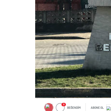
0
BEĞENDİM
ABONE OL