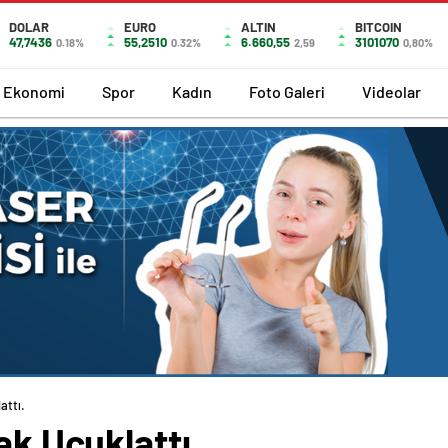
DOLAR
EURO
ALTIN
BITCOIN
47,7436
55,2510
6.660,55
3101070
0.18%
0.32%
2,59
0,80%
Ekonomi
Spor
Kadın
Foto Galeri
Videolar
attı.
ak Uçuklattı.