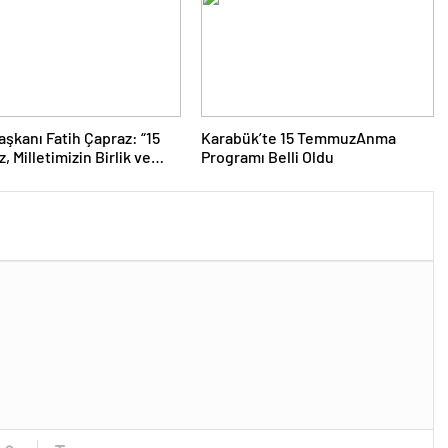
yumu”na katıldı.
şkanı Fatih Çapraz: “15
Karabük’te 15 TemmuzAnma
 Milletimizin Birlik ve
Programı Belli Oldu
rlik Ruhunu Tüm Dünyaya
iği Gündür”