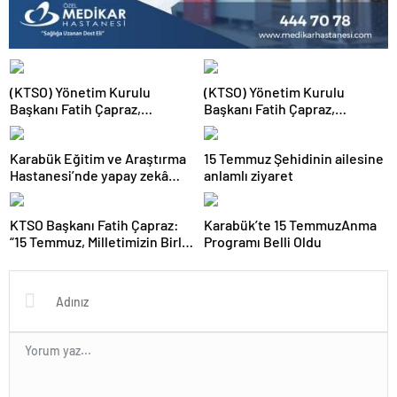
(KTSO) Yönetim Kurulu
(KTSO) Yönetim Kurulu
Başkanı Fatih Çapraz,
Başkanı Fatih Çapraz,
Temmuz ayında yürütülen
Zonguldak’ta düzenlenen
çalışmaları değerlendirdi.
“Filyos Limanıyla Lojistikte
Karabük Eğitim ve Araştırma
15 Temmuz Şehidinin ailesine
Yeni Ufuklar Sempozyumu”na
Hastanesi’nde yapay zekâ
anlamlı ziyaret
katıldı.
destekli MR cihazı hizmete
alındı
KTSO Başkanı Fatih Çapraz:
Karabük’te 15 TemmuzAnma
“15 Temmuz, Milletimizin Birlik
Programı Belli Oldu
ve Beraberlik Ruhunu Tüm
Dünyaya Gösterdiği Gündür”