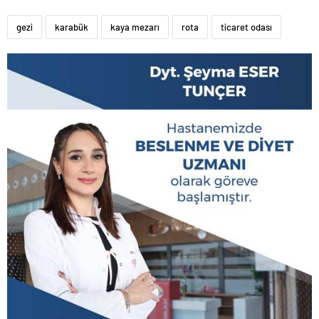
gezi
karabük
kaya mezarı
rota
ticaret odası