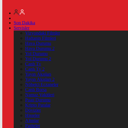
Son Dakika
Servisler
Vizyondaki Filmler
Haftanin Filmleri
Hava Durumu
Hava Durumu 2
Yol Durumu
Yol Durumu 2
Canlı Tv
Canlı Tv 2
Yayın Akışları
Yayın Akışları 2
Nöbetçi Eczaneler
Canlı Borsa
Namaz Vakitleri
Puan Durumu
Kripto Paralar
Dövizler
Hisseler
Altınlar
Pariteler