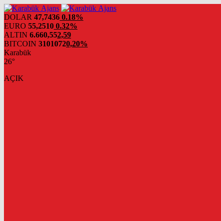
DOLAR
47,7436
0.18%
EURO
55,2510
0.32%
ALTIN
6.660,55
2,59
BITCOIN
3101072
0,20%
Karabük
26°
AÇIK