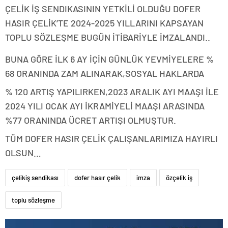
ÇELİK İŞ SENDIKASININ YETKİLİ OLDUĞU DOFER
HASIR ÇELİK’TE 2024-2025 YILLARINI KAPSAYAN
TOPLU SÖZLEŞME BUGÜN İTİBARİYLE İMZALANDI..
BUNA GÖRE İLK 6 AY İÇİN GÜNLÜK YEVMİYELERE %
68 ORANINDA ZAM ALINARAK,SOSYAL HAKLARDA
% 120 ARTIŞ YAPILIRKEN,2023 ARALIK AYI MAAŞI İLE
2024 YILI OCAK AYI İKRAMİYELİ MAAŞI ARASINDA
%77 ORANINDA ÜCRET ARTIŞI OLMUŞTUR.
TÜM
DOFER HASIR ÇELİK ÇALIŞANLARIMIZA HAYIRLI
OLSUN…
çelikiş sendikası
dofer hasır çelik
imza
özçelik iş
toplu sözleşme