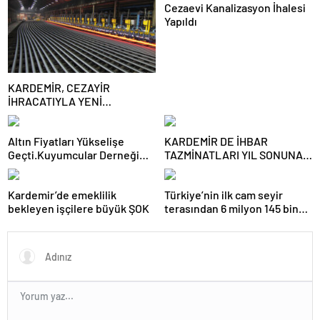
Cezaevi Kanalizasyon İhalesi
Yapıldı
KARDEMİR, CEZAYİR
İHRACATIYLA YENİ
PAZARLARA AÇILMAYA
DEVAM EDİYOR
Altın Fiyatları Yükselişe
KARDEMİR DE İHBAR
Geçti.Kuyumcular Derneği
TAZMİNATLARI YIL SONUNA
Başkanı İlhan Ündar Altın
KADAR ÖDENECEK
Fiyatlarıyla İlgili Çarpıcı
Kardemir’de emeklilik
Türkiye’nin ilk cam seyir
Açıklamalarda Bulundu.
bekleyen işçilere büyük ŞOK
terasından 6 milyon 145 bin
TL gelir sağlandı