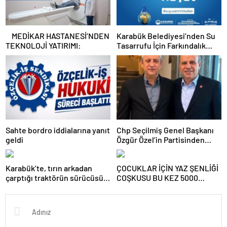
MEDİKAR HASTANESİ’NDEN
Karabük Belediyesi’nden Su
TEKNOLOJİ YATIRIMI:
Tasarrufu İçin Farkındalık
Kampanyası
Sahte bordro iddialarına yanıt
Chp Seçilmiş Genel Başkanı
geldi
Özgür Özel’in Partisinden
İstifası Sonrası Chp Karabük İl
Eski Başkanları Abdullah
Karabük’te, tırın arkadan
ÇOCUKLAR İÇİN YAZ ŞENLİĞİ
Çakır ve Erdal Demir de
çarptığı traktörün sürücüsü
COŞKUSU BU KEZ 5000
Partilerinden İstifa Ettiler
ağır yaralandı.
EVLER HAS BAHÇE’DE.