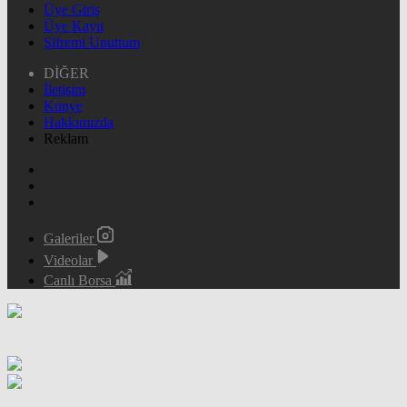
Üye Giriş
Üye Kayıt
Şifremi Unuttum
DİĞER
İletişim
Künye
Hakkımızda
Reklam
Galeriler
Videolar
Canlı Borsa