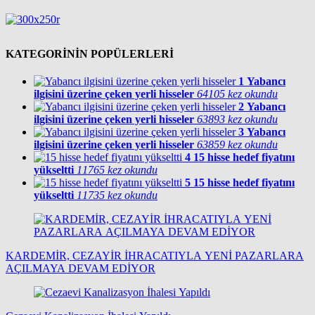
KATEGORİNİN POPÜLERLERİ
1
Yabancı
ilgisini üzerine çeken yerli hisseler
64105 kez okundu
2
Yabancı
ilgisini üzerine çeken yerli hisseler
63893 kez okundu
3
Yabancı
ilgisini üzerine çeken yerli hisseler
63859 kez okundu
4
15 hisse hedef fiyatını
yükseltti
11765 kez okundu
5
15 hisse hedef fiyatını
yükseltti
11735 kez okundu
KARDEMİR, CEZAYİR İHRACATIYLA YENİ PAZARLARA
AÇILMAYA DEVAM EDİYOR