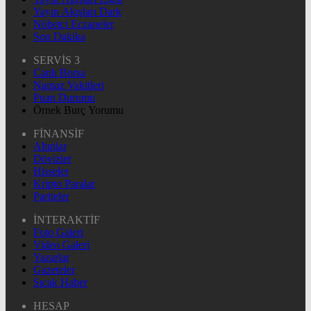
Yayın Akışları Dark
Nöbetçi Eczaneler
Son Dakika
SERVİS 3
Canlı Borsa
Namaz Vakitleri
Puan Durumu
Örnek Burç Yorumu
FİNANSİF
Altınlar
Dövizler
Hisseler
Kripto Paralar
Pariteler
İNTERAKTİF
Foto Galeri
Video Galeri
Yazarlar
Gazeteler
Sıcak Haber
HESAP