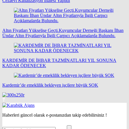
Cezaevi Kanalizasyon İhalesi Yapıldı
Altın Fiyatları Yükselişe Geçti.Kuyumcular Derneği Başkanı İlhan
Ündar Altın Fiyatlarıyla İlgili Çarpıcı Açıklamalarda Bulundu.
KARDEMİR DE İHBAR TAZMİNATLARI YIL SONUNA
KADAR ÖDENECEK
Kardemir’de emeklilik bekleyen işçilere büyük ŞOK
Haberleri güncel olarak e-postanızdan takip edebilirsiniz !