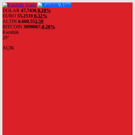
DOLAR
47,7436
0.18%
EURO
55,2510
0.32%
ALTIN
6.660,55
2,59
BITCOIN
3090067
-0,20%
Karabük
29°
AÇIK