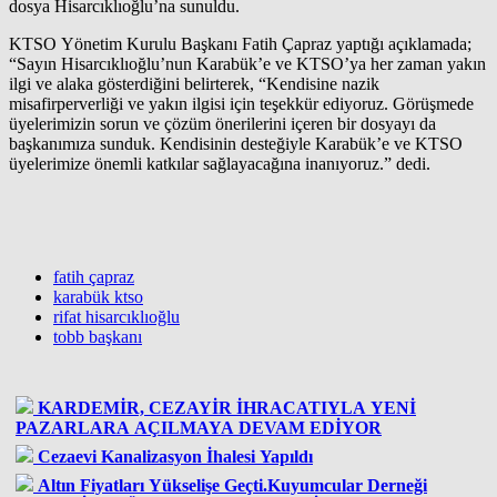
dosya Hisarcıklıoğlu’na sunuldu.
KTSO
Yönetim Kurulu Başkanı Fatih Çapraz yaptığı açıklamada;
“Sayın Hisarcıklıoğlu’nun Karabük’e ve KTSO’ya her zaman yakın
ilgi ve alaka gösterdiğini belirterek, “Kendisine nazik
misafirperverliği ve yakın ilgisi için teşekkür ediyoruz. Görüşmede
üyelerimizin sorun ve çözüm önerilerini içeren bir dosyayı da
başkanımıza sunduk. Kendisinin desteğiyle Karabük’e ve KTSO
üyelerimize önemli katkılar sağlayacağına inanıyoruz.” dedi.
fatih çapraz
karabük ktso
rifat hisarcıklıoğlu
tobb başkanı
KARDEMİR, CEZAYİR İHRACATIYLA YENİ
PAZARLARA AÇILMAYA DEVAM EDİYOR
Cezaevi Kanalizasyon İhalesi Yapıldı
Altın Fiyatları Yükselişe Geçti.Kuyumcular Derneği