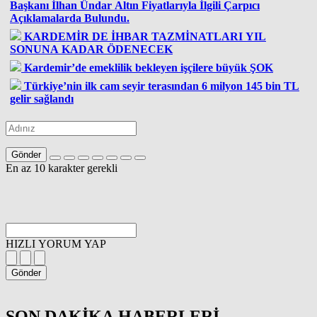
Başkanı İlhan Ündar Altın Fiyatlarıyla İlgili Çarpıcı
Açıklamalarda Bulundu.
KARDEMİR DE İHBAR TAZMİNATLARI YIL
SONUNA KADAR ÖDENECEK
Kardemir’de emeklilik bekleyen işçilere büyük ŞOK
Türkiye’nin ilk cam seyir terasından 6 milyon 145 bin TL
gelir sağlandı
Gönder
En az 10 karakter gerekli
HIZLI YORUM YAP
Gönder
SON DAKİKA
HABERLERİ