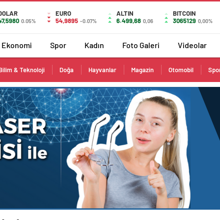
DOLAR
EURO
ALTIN
BITCOIN
47,5980
54,9895
6.499,68
3065129
0.05%
-0.07%
0,06
0,00%
Ekonomi
Spor
Kadın
Foto Galeri
Videolar
Bilim & Teknoloji
Doğa
Hayvanlar
Magazin
Otomobil
Spo