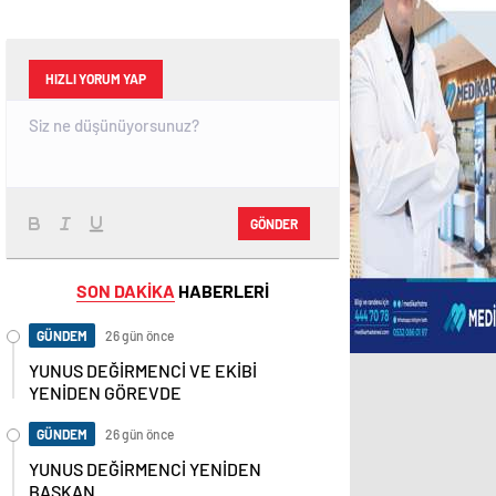
HIZLI YORUM YAP
GÖNDER
SON DAKİKA
HABERLERİ
GÜNDEM
26 gün önce
YUNUS DEĞİRMENCİ VE EKİBİ
YENİDEN GÖREVDE
GÜNDEM
26 gün önce
YUNUS DEĞİRMENCİ YENİDEN
BAŞKAN