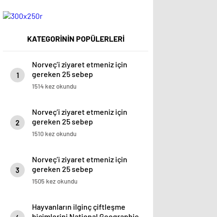
KATEGORİNİN POPÜLERLERİ
Norveç’i ziyaret etmeniz için
gereken 25 sebep
1
1514 kez okundu
Norveç’i ziyaret etmeniz için
gereken 25 sebep
2
1510 kez okundu
Norveç’i ziyaret etmeniz için
gereken 25 sebep
3
1505 kez okundu
Hayvanların ilginç çiftleşme
biçimlerini National Geographic