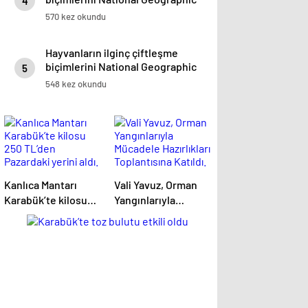
4
görüntüledi.
570 kez okundu
Hayvanların ilginç çiftleşme
biçimlerini National Geographic
5
görüntüledi.
548 kez okundu
Kanlıca Mantarı
Vali Yavuz, Orman
Karabük’te kilosu
Yangınlarıyla
250 TL’den
Mücadele
Pazardaki yerini
Hazırlıkları
aldı.
Toplantısına Katıldı.