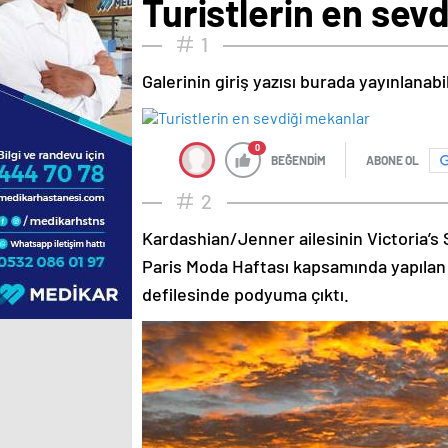
Turistlerin en sev
1
Galerinin giriş yazısı burada yayınlanab
0
BEĞENDİM
ABONE OL
2
Kardashian/Jenner ailesinin Victoria’s 
Paris Moda Haftası kapsamında yapılan
defilesinde podyuma çıktı.