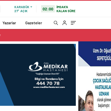
İMSAK'A
KARABÜK
02:00
KALAN SÜRE
27°
AÇIK
Yazarlar
Gazeteler
r