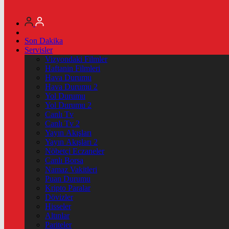
Son Dakika
Servisler
Vizyondaki Filmler
Haftanin Filmleri
Hava Durumu
Hava Durumu 2
Yol Durumu
Yol Durumu 2
Canlı Tv
Canlı Tv 2
Yayın Akışları
Yayın Akışları 2
Nöbetçi Eczaneler
Canlı Borsa
Namaz Vakitleri
Puan Durumu
Kripto Paralar
Dövizler
Hisseler
Altınlar
Pariteler