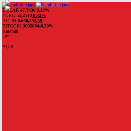
DOLAR
47,7436
0.18%
EURO
55,2510
0.32%
ALTIN
6.660,55
2,59
BITCOIN
3092864
-0,30%
Karabük
29°
AÇIK