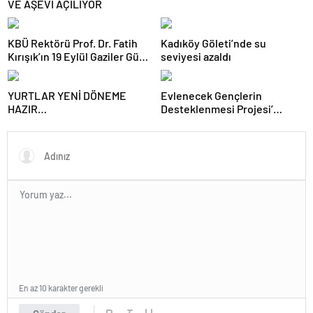
VE AŞEVİ AÇILIYOR
KBÜ Rektörü Prof. Dr. Fatih
Kadıköy Göleti’nde su
Kırışık’ın 19 Eylül Gaziler Günü
seviyesi azaldı
Mesajı
YURTLAR YENİ DÖNEME
Evlenecek Gençlerin
HAZIR…
Desteklenmesi Projesi’
Karabük`te Başladı.
En az 10 karakter gerekli