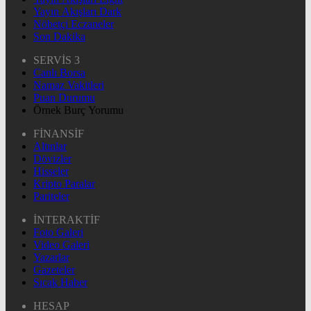
Yayın Akışları Dark
Nöbetçi Eczaneler
Son Dakika
SERVİS 3
Canlı Borsa
Namaz Vakitleri
Puan Durumu
Örnek Burç Yorumu
FİNANSİF
Altınlar
Dövizler
Hisseler
Kripto Paralar
Pariteler
İNTERAKTİF
Foto Galeri
Video Galeri
Yazarlar
Gazeteler
Sıcak Haber
HESAP