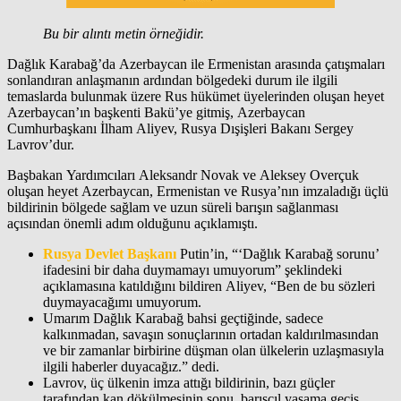
Bu bir alıntı metin örneğidir.
Dağlık Karabağ’da Azerbaycan ile Ermenistan arasında çatışmaları
sonlandıran anlaşmanın ardından bölgedeki durum ile ilgili
temaslarda bulunmak üzere Rus hükümet üyelerinden oluşan heyet
Azerbaycan’ın başkenti Bakü’ye gitmiş, Azerbaycan
Cumhurbaşkanı İlham Aliyev, Rusya Dışişleri Bakanı Sergey
Lavrov’dur.
Başbakan Yardımcıları Aleksandr Novak ve Aleksey Overçuk
oluşan heyet Azerbaycan, Ermenistan ve Rusya’nın imzaladığı üçlü
bildirinin bölgede sağlam ve uzun süreli barışın sağlanması
açısından önemli adım olduğunu açıklamıştı.
Rusya Devlet Başkanı
Putin’in, “‘Dağlık Karabağ sorunu’
ifadesini bir daha duymamayı umuyorum” şeklindeki
açıklamasına katıldığını bildiren Aliyev, “Ben de bu sözleri
duymayacağımı umuyorum.
Umarım Dağlık Karabağ bahsi geçtiğinde, sadece
kalkınmadan, savaşın sonuçlarının ortadan kaldırılmasından
ve bir zamanlar birbirine düşman olan ülkelerin uzlaşmasıyla
ilgili haberler duyacağız.” dedi.
Lavrov, üç ülkenin imza attığı bildirinin, bazı güçler
tarafından kan dökülmesinin sonu, barışçıl yaşama geçiş,