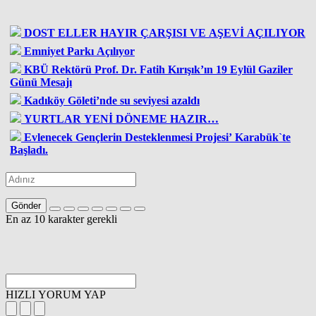
DOST ELLER HAYIR ÇARŞISI VE AŞEVİ AÇILIYOR
Emniyet Parkı Açılıyor
KBÜ Rektörü Prof. Dr. Fatih Kırışık’ın 19 Eylül Gaziler
Günü Mesajı
Kadıköy Göleti’nde su seviyesi azaldı
YURTLAR YENİ DÖNEME HAZIR…
Evlenecek Gençlerin Desteklenmesi Projesi’ Karabük`te
Başladı.
Gönder
En az 10 karakter gerekli
HIZLI YORUM YAP