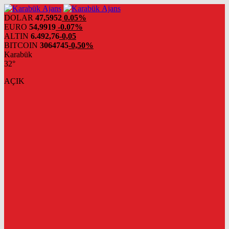
DOLAR
47,5952
0.05%
EURO
54,9919
-0.07%
ALTIN
6.492,76
-0,05
BITCOIN
3064745
-0,50%
Karabük
32°
AÇIK