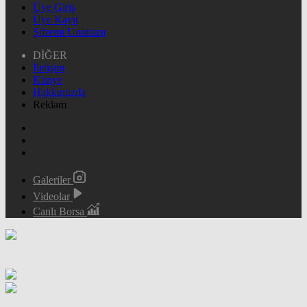
Üye Giriş
Üye Kayıt
Şifremi Unuttum
DİĞER
İletişim
Künye
Hakkımızda
Reklam
Galeriler
Videolar
Canlı Borsa