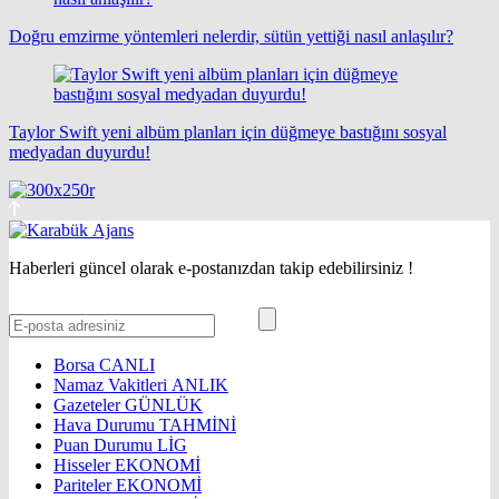
Doğru emzirme yöntemleri nelerdir, sütün yettiği nasıl anlaşılır?
Taylor Swift yeni albüm planları için düğmeye bastığını sosyal
medyadan duyurdu!
Haberleri güncel olarak e-postanızdan takip edebilirsiniz !
Borsa
CANLI
Namaz Vakitleri
ANLIK
Gazeteler
GÜNLÜK
Hava Durumu
TAHMİNİ
Puan Durumu
LİG
Hisseler
EKONOMİ
Pariteler
EKONOMİ