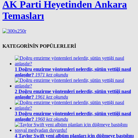
AK Parti Heyetinden Ankara
Temasları
KATEGORİNİN POPÜLERLERİ
1
Doğru emzirme yöntemleri nelerdir, sütün yettiği nasıl
anlaşılır?
1971 kez okundu
2
Doğru emzirme yöntemleri nelerdir, sütün yettiği nasıl
anlaşılır?
1961 kez okundu
3
Doğru emzirme yöntemleri nelerdir, sütün yettiği nasıl
anlaşılır?
1960 kez okundu
4
Taylor Swift yeni albüm planları için düğmeye bastığını