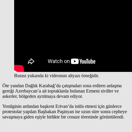
Burası yukarıda ki videonun altyazı örneğidir.
Öte yandan Dağlık Karabağ’da çatışmaları sona erdiren anlaşma
gereği Azerbaycan’a ait topraklarda bulunan Ermeni siviller ve
askerler, bölgeden ayrılmaya devam ediyor.
Yenilginin ardından başkent Erivan’da istifa etmesi için günlerce
protestolar yapılan Başbakan Paşinyan ise uzun süre sonra cepheye
savaşmaya giden eşiyle birlikte bir cenaze töreninde görüntülendi.