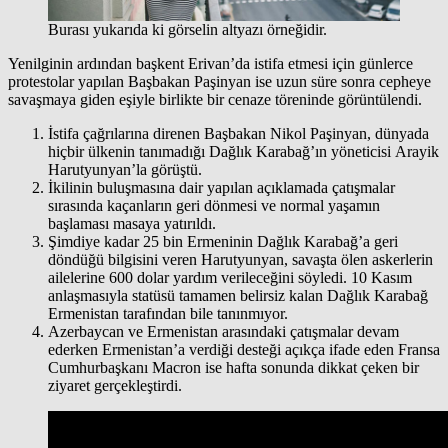
Burası yukarıda ki görselin altyazı örneğidir.
Yenilginin ardından başkent Erivan’da istifa etmesi için günlerce
protestolar yapılan Başbakan Paşinyan ise uzun süre sonra cepheye
savaşmaya giden eşiyle birlikte bir cenaze töreninde görüntülendi.
İstifa çağrılarına direnen Başbakan Nikol Paşinyan, dünyada
hiçbir ülkenin tanımadığı Dağlık Karabağ’ın yöneticisi Arayik
Harutyunyan’la görüştü.
İkilinin buluşmasına dair yapılan açıklamada çatışmalar
sırasında kaçanların geri dönmesi ve normal yaşamın
başlaması masaya yatırıldı.
Şimdiye kadar 25 bin Ermeninin Dağlık Karabağ’a geri
döndüğü bilgisini veren Harutyunyan, savaşta ölen askerlerin
ailelerine 600 dolar yardım verileceğini söyledi. 10 Kasım
anlaşmasıyla statüsü tamamen belirsiz kalan Dağlık Karabağ
Ermenistan tarafından bile tanınmıyor.
Azerbaycan ve Ermenistan arasındaki çatışmalar devam
ederken Ermenistan’a verdiği desteği açıkça ifade eden Fransa
Cumhurbaşkanı Macron ise hafta sonunda dikkat çeken bir
ziyaret gerçekleştirdi.