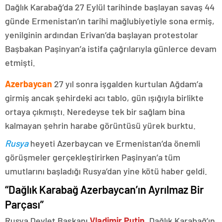
Dağlık Karabağ’da 27 Eylül tarihinde başlayan savaş 44
günde Ermenistan’ın tarihi mağlubiyetiyle sona ermiş,
yenilginin ardından Erivan’da başlayan protestolar
Başbakan Paşinyan’a istifa çağrılarıyla günlerce devam
etmişti.
Azerbaycan
27 yıl sonra işgalden kurtulan Ağdam’a
girmiş ancak şehirdeki acı tablo, gün ışığıyla birlikte
ortaya çıkmıştı. Neredeyse tek bir sağlam bina
kalmayan şehrin harabe görüntüsü yürek burktu.
Rusya
heyeti Azerbaycan ve Ermenistan’da önemli
görüşmeler gerçekleştirirken Paşinyan’a tüm
umutlarını başladığı Rusya’dan yine kötü haber geldi.
“Dağlık Karabağ Azerbaycan’ın Ayrılmaz Bir
Parçası”
Rusya Devlet Başkanı
Vladimir Putin
, Dağlık Karabağ’ın