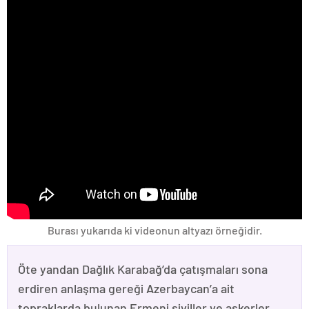
Burası yukarıda ki videonun altyazı örneğidir.
Öte yandan Dağlık Karabağ’da çatışmaları sona
erdiren anlaşma gereği Azerbaycan’a ait
topraklarda bulunan Ermeni siviller ve askerler,