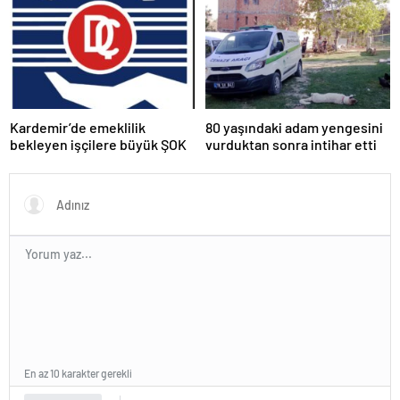
Fiyatlarıyla İlgili Çarpıcı
Açıklamalarda Bulundu.
Kardemir’de emeklilik
80 yaşındaki adam yengesini
bekleyen işçilere büyük ŞOK
vurduktan sonra intihar etti
En az 10 karakter gerekli