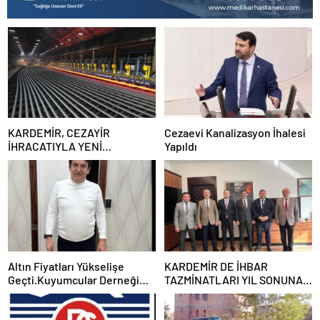
KARDEMİR, CEZAYİR
Cezaevi Kanalizasyon İhalesi
İHRACATIYLA YENİ
Yapıldı
PAZARLARA AÇILMAYA
DEVAM EDİYOR
Altın Fiyatları Yükselişe
KARDEMİR DE İHBAR
Geçti.Kuyumcular Derneği
TAZMİNATLARI YIL SONUNA
Başkanı İlhan Ündar Altın
KADAR ÖDENECEK
Fiyatlarıyla İlgili Çarpıcı