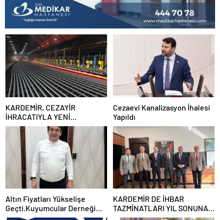
KARDEMİR, CEZAYİR
Cezaevi Kanalizasyon İhalesi
İHRACATIYLA YENİ
Yapıldı
PAZARLARA AÇILMAYA
DEVAM EDİYOR
Altın Fiyatları Yükselişe
KARDEMİR DE İHBAR
Geçti.Kuyumcular Derneği
TAZMİNATLARI YIL SONUNA
Başkanı İlhan Ündar Altın
KADAR ÖDENECEK