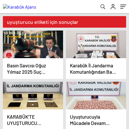
uyuşturucu etiketi için sonuçlar
Basın Savcısı Oğuz
Karabük İl Jandarma
Yılmaz 2025 Suç
Komutanlığından Basın
İstatistiklerini
Duyurusu
Açıkladı…
KARABÜK’TE
Uyuşturucuyla
UYUŞTURUCU
Mücadele Devam