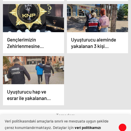
OPERASYONLARI
Ediyor
Gençlerimizin
Uyuşturucu aleminde
Zehirlenmesine
yakalanan 3 kişi
Müsaade
tutuklandı
Etmeyeceğiz.
Uyuşturucu hap ve
esrar ile yakalanan
şüpheli adliyede
Temadam
Veri politikasındaki amaçlarla sınırlı ve mevzuata uygun şekilde
çerez konumlandırmaktayız. Detaylar için
veri politikamızı