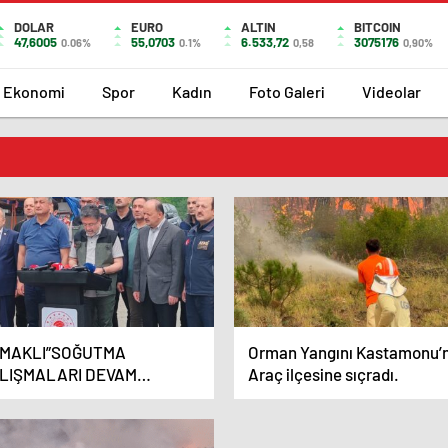
DOLAR
EURO
ALTIN
BITCOIN
47,6005
55,0703
6.533,72
3075176
0.06%
0.1%
0,58
0,90%
Ekonomi
Spor
Kadın
Foto Galeri
Videolar
MAKLI”SOĞUTMA
Orman Yangını Kastamonu’
LIŞMALARI DEVAM
Araç ilçesine sıçradı.
İYOR”