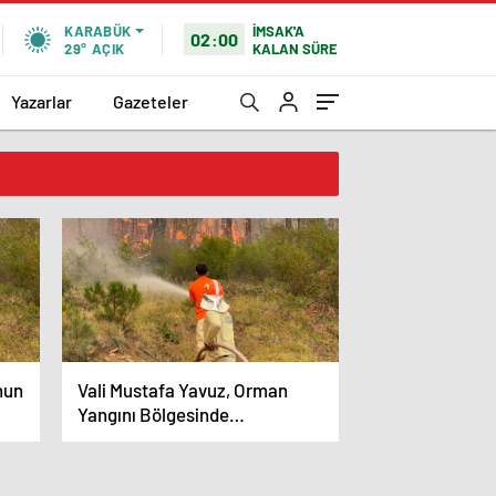
İMSAK'A
KARABÜK
02:00
KALAN SÜRE
29°
AÇIK
Yazarlar
Gazeteler
nun
Vali Mustafa Yavuz, Orman
Yangını Bölgesinde
İncelemelerde Bulundu.