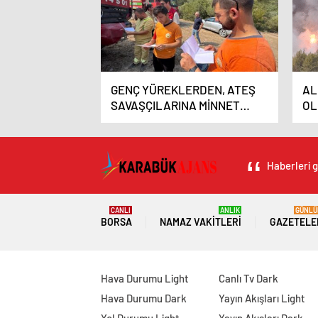
GENÇ YÜREKLERDEN, ATEŞ
AL
SAVAŞÇILARINA MİNNET
OL
DOLU SATIRLAR…
Haberleri g
CANLI
ANLIK
GÜNLÜ
BORSA
NAMAZ VAKITLERI
GAZETELE
Hava Durumu Light
Canlı Tv Dark
Hava Durumu Dark
Yayın Akışları Light