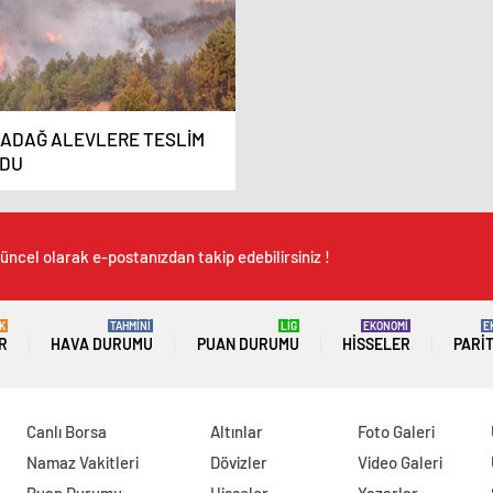
ADAĞ ALEVLERE TESLİM
DU
üncel olarak e-postanızdan takip edebilirsiniz !
K
TAHMİNİ
LİG
EKONOMİ
E
R
HAVA DURUMU
PUAN DURUMU
HISSELER
PARI
Canlı Borsa
Altınlar
Foto Galeri
Namaz Vakitleri
Dövizler
Video Galeri