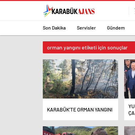
Son Dakika
Servisler
Gündem
orman yangını etiketi için sonuçlar
YU
KARABÜK’TE ORMAN YANGINI
ÇA
ED