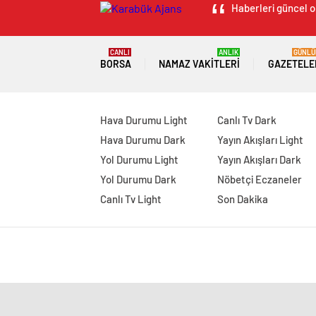
Haberleri güncel ol
CANLI
ANLIK
GÜNLÜ
BORSA
NAMAZ VAKITLERI
GAZETELE
Hava Durumu Light
Canlı Tv Dark
Hava Durumu Dark
Yayın Akışları Light
Yol Durumu Light
Yayın Akışları Dark
Yol Durumu Dark
Nöbetçi Eczaneler
Canlı Tv Light
Son Dakika