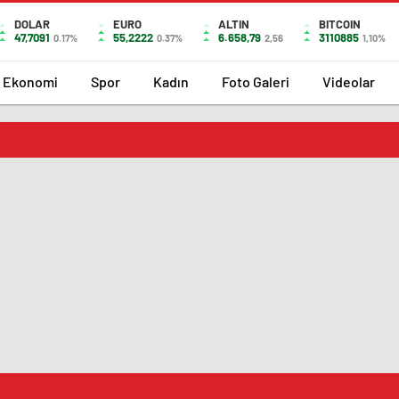
DOLAR
EURO
ALTIN
BITCOIN
47,7091
55,2222
6.658,79
3110885
0.17%
0.37%
2,56
1,10%
Ekonomi
Spor
Kadın
Foto Galeri
Videolar