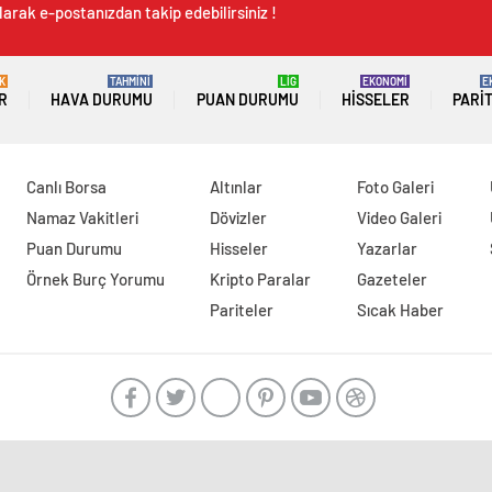
arak e-postanızdan takip edebilirsiniz !
K
TAHMİNİ
LİG
EKONOMİ
E
R
HAVA DURUMU
PUAN DURUMU
HISSELER
PARI
Canlı Borsa
Altınlar
Foto Galeri
Namaz Vakitleri
Dövizler
Video Galeri
Puan Durumu
Hisseler
Yazarlar
Örnek Burç Yorumu
Kripto Paralar
Gazeteler
Pariteler
Sıcak Haber