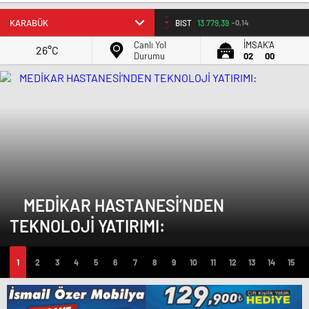
BIST
13.779,39
-0,14
Canlı Yol
İMSAK'A
26°C
Durumu
02
00
MEDİKAR HASTANESİ’NDEN
TEKNOLOJİ YATIRIMI: