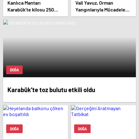
Kanlıca Mantarı
Vali Yavuz, Orman
Karabük’te kilosu 250
Yangınlarıyla Mücadele
TL’den Pazardaki yerini
Hazırlıkları Toplantısına
aldı.
Katıldı.
DOĞA
Karabük’te toz bulutu etkili oldu
DOĞA
DOĞA