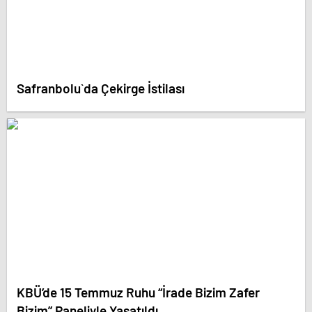
Safranbolu`da Çekirge İstilası
KBÜ’de 15 Temmuz Ruhu “İrade Bizim Zafer
Bizim” Paneliyle Yaşatıldı