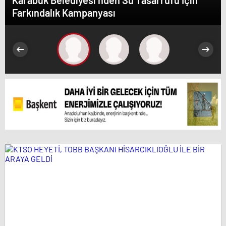
Karabük Belediyesi’nden Su Tasarrufu İçin
Farkındalık Kampanyası