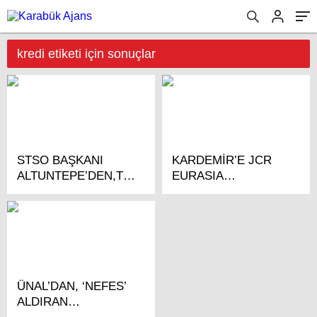
kredi etiketi için sonuçlar
STSO BAŞKANI
KARDEMİR’E JCR
ALTUNTEPE’DEN,TOBB
EURASIA
NEFES KREDİSİ
RATING’TEN
MÜJDESİ
YÜKSEK KREDİ
NOTU…
ÜNAL’DAN, ‘NEFES’
ALDIRAN