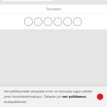
AÇIKLAMA:”TOBB
Nefes Kredisi Yeniden
Temadam
Başladı”
Veri politikasındaki amaçlarla sınırlı ve mevzuata uygun şekilde
çerez konumlandırmaktayız. Detaylar için
veri politikamızı
inceleyebilirsiniz.