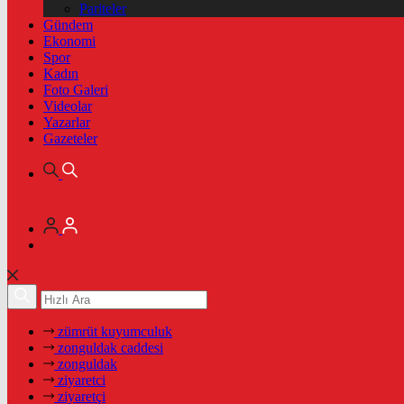
Pariteler
Gündem
Ekonomi
Spor
Kadın
Foto Galeri
Videolar
Yazarlar
Gazeteler
zümrüt kuyumculuk
zonguldak caddesi
zonguldak
ziyaretci
ziyaretçi