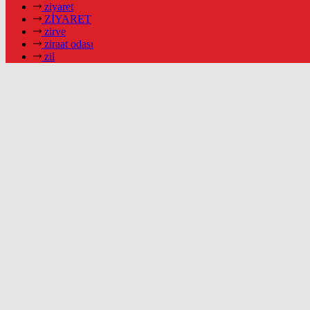
ziyaret
ZİYARET
zirve
ziraat odası
zil