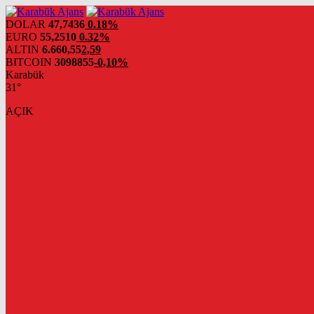
DOLAR
47,7436
0.18%
EURO
55,2510
0.32%
ALTIN
6.660,55
2,59
BITCOIN
3098855
-0,10%
Karabük
31°
AÇIK