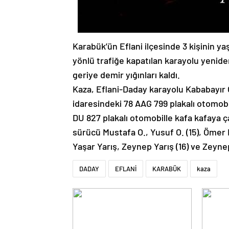
Karabük’ün Eflani ilçesinde 3 kişinin yaş
yönlü trafiğe kapatılan karayolu yenid
geriye demir yığınları kaldı.
Kaza, Eflani-Daday karayolu Kababayır 
idaresindeki 78 AAG 799 plakalı otomobi
DU 827 plakalı otomobille kafa kafaya ça
sürücü Mustafa O., Yusuf O. (15), Ömer Fa
Yaşar Yarış, Zeynep Yarış (16) ve Zeynep
DADAY
EFLANİ
KARABÜK
kaza