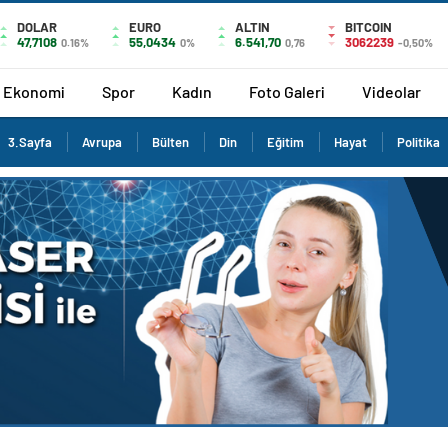
DOLAR
EURO
ALTIN
BITCOIN
47,7108
55,0434
6.541,70
3062239
0.16%
0%
0,76
-0,50%
Ekonomi
Spor
Kadın
Foto Galeri
Videolar
3.Sayfa
Avrupa
Bülten
Din
Eğitim
Hayat
Politika