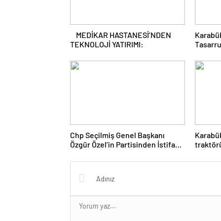
MEDİKAR HASTANESİ’NDEN
Karabük
TEKNOLOJİ YATIRIMI:
Tasarru
Kampan
Chp Seçilmiş Genel Başkanı
Karabük
Özgür Özel’in Partisinden İstifası
traktör
Sonrası Chp Karabük İl Eski
yaralan
Başkanları Abdullah Çakır ve
Erdal Demir de Partilerinden
İstifa Ettiler