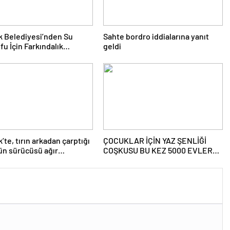
 Belediyesi’nden Su
Sahte bordro iddialarına yanıt
fu İçin Farkındalık
geldi
yası
’te, tırın arkadan çarptığı
ÇOCUKLAR İÇİN YAZ ŞENLİĞİ
ün sürücüsü ağır
COŞKUSU BU KEZ 5000 EVLER
dı.
HAS BAHÇE’DE.