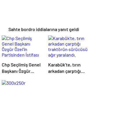
Sahte bordro iddialarına yanıt geldi
Chp Seçilmiş Genel
Karabük’te, tırın
Başkanı Özgür
arkadan çarptığı
Özel’in Partisinden
traktörün sürücüsü
İstifası Sonrası Chp
ağır yaralandı.
Karabük İl Eski
Başkanları Abdullah
Çakır ve Erdal
Demir de
Partilerinden İstifa
Ettiler