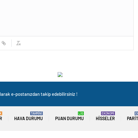
arak e-postanızdan takip edebilirsiniz !
K
TAHMİNİ
LİG
EKONOMİ
E
R
HAVA DURUMU
PUAN DURUMU
HISSELER
PARI