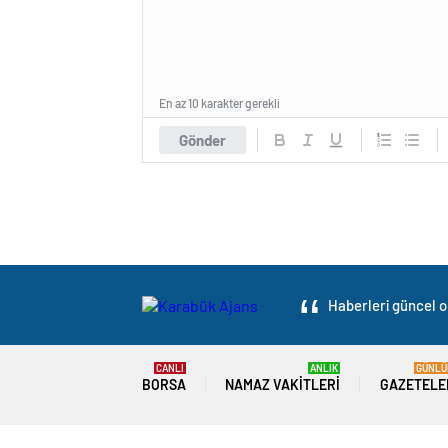
En az 10 karakter gerekli
Gönder
Haberleri güncel ol
CANLI
ANLIK
GÜNLÜ
BORSA
NAMAZ VAKITLERI
GAZETELE