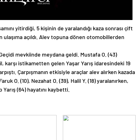
amını yitirdiği, 5 kişinin de yaralandığı kaza sonrası çift
en ulaşıma açıldı. Alev topuna dönen otomobillerden
Geçidi mevkiinde meydana geldi. Mustafa O. (43)
l, karşı istikametten gelen Yaşar Yarış idaresindeki 19
rpıştı. Çarpışmanın etkisiyle araçlar alev alırken kazada
ruk O. (10), Nezahat O. (39), Halil Y. (18) yaralanırken,
 Yarış (64) hayatını kaybetti.