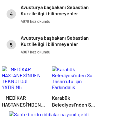
Avusturya başbakanı Sebastian
Kurz ile ilgili bilinmeyenler
4
4976 kez okundu
Avusturya başbakanı Sebastian
Kurz ile ilgili bilinmeyenler
5
4967 kez okundu
MEDİKAR
Karabük
HASTANESİ’NDEN
Belediyesi’nden Su
TEKNOLOJİ
Tasarrufu İçin
YATIRIMI:
Farkındalık
Kampanyası