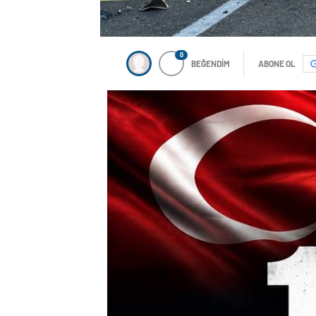
0
BEĞENDİM
ABONE OL