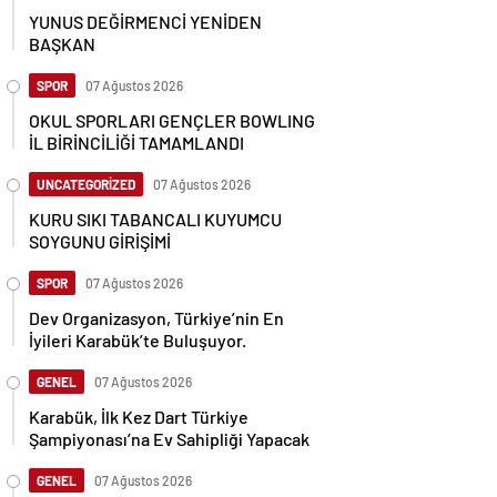
YUNUS DEĞİRMENCİ YENİDEN
BAŞKAN
SPOR
07 Ağustos 2026
OKUL SPORLARI GENÇLER BOWLING
İL BİRİNCİLİĞİ TAMAMLANDI
UNCATEGORİZED
07 Ağustos 2026
KURU SIKI TABANCALI KUYUMCU
SOYGUNU GİRİŞİMİ
SPOR
07 Ağustos 2026
Dev Organizasyon, Türkiye’nin En
İyileri Karabük’te Buluşuyor.
GENEL
07 Ağustos 2026
Karabük, İlk Kez Dart Türkiye
Şampiyonası’na Ev Sahipliği Yapacak
GENEL
07 Ağustos 2026