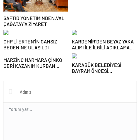
SAFTİD YÖNETİMİNDEN,VALİ
ÇAĞATAY’A ZİYARET
CHP’Lİ ERTEN’İN CANSIZ
KARDEMİR’DEN BEYAZ YAKA
BEDENİNE ULAŞILDI
ALIMI İLE İLGİLİ AÇIKLAMA
GELDİ..
MARZİNC MARMARA ÇİNKO
KARABÜK BELEDİYESİ
GERİ KAZANIM KURBAN
BAYRAM ÖNCESİ
BAYRAMI KUTLAMA TEBRİĞİ
MEZARLIKLARDA HUMMALI
TEMİZLİK BAŞLATTI