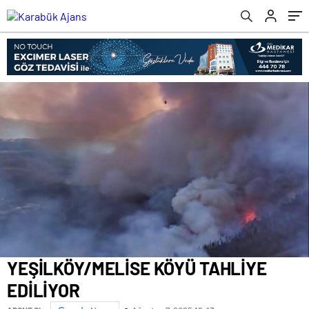
YEŞİLKÖY/MELİSE KÖYÜ TAHLİYE
EDİLİYOR