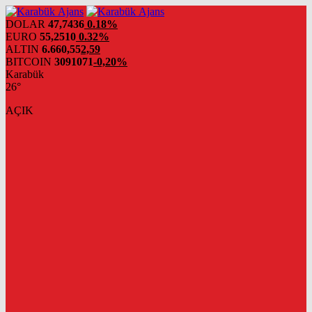
DOLAR
47,7436
0.18%
EURO
55,2510
0.32%
ALTIN
6.660,55
2,59
BITCOIN
3091071
-0,20%
Karabük
26°
AÇIK