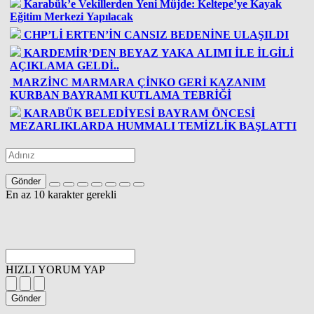
Karabük’e Vekillerden Yeni Müjde: Keltepe’ye Kayak
Eğitim Merkezi Yapılacak
CHP’Lİ ERTEN’İN CANSIZ BEDENİNE ULAŞILDI
KARDEMİR’DEN BEYAZ YAKA ALIMI İLE İLGİLİ
AÇIKLAMA GELDİ..
MARZİNC MARMARA ÇİNKO GERİ KAZANIM
KURBAN BAYRAMI KUTLAMA TEBRİĞİ
KARABÜK BELEDİYESİ BAYRAM ÖNCESİ
MEZARLIKLARDA HUMMALI TEMİZLİK BAŞLATTI
Gönder
En az 10 karakter gerekli
HIZLI YORUM YAP
Gönder