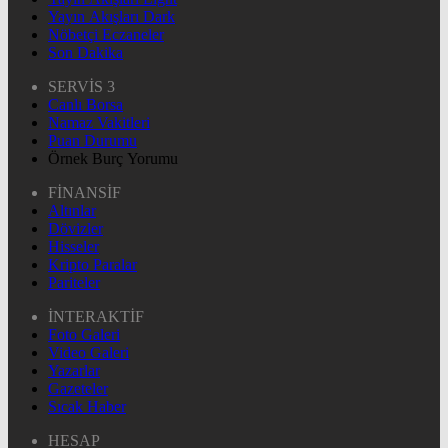
Yayın Akışları Dark
Nöbetçi Eczaneler
Son Dakika
SERVİS 3
Canlı Borsa
Namaz Vakitleri
Puan Durumu
Örnek Burç Yorumu
FİNANSİF
Altınlar
Dövizler
Hisseler
Kripto Paralar
Pariteler
İNTERAKTİF
Foto Galeri
Video Galeri
Yazarlar
Gazeteler
Sıcak Haber
HESAP