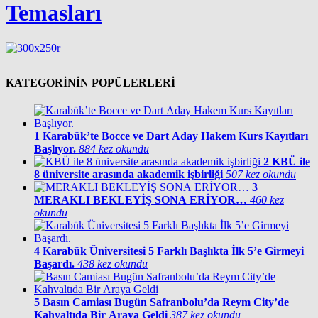
Temasları
KATEGORİNİN POPÜLERLERİ
1
Karabük’te Bocce ve Dart Aday Hakem Kurs Kayıtları
Başlıyor.
884 kez okundu
2
KBÜ ile
8 üniversite arasında akademik işbirliği
507 kez okundu
3
MERAKLI BEKLEYİŞ SONA ERİYOR…
460 kez
okundu
4
Karabük Üniversitesi 5 Farklı Başlıkta İlk 5’e Girmeyi
Başardı.
438 kez okundu
5
Basın Camiası Bugün Safranbolu’da Reym City’de
Kahvaltıda Bir Araya Geldi
387 kez okundu