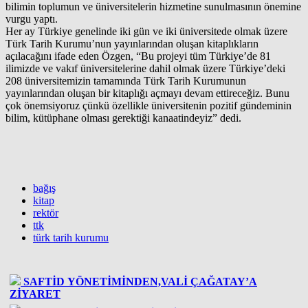
bilimin toplumun ve üniversitelerin hizmetine sunulmasının önemine
vurgu yaptı.
Her ay Türkiye genelinde iki gün ve iki üniversitede olmak üzere
Türk Tarih Kurumu’nun yayınlarından oluşan kitaplıkların
açılacağını ifade eden Özgen, “Bu projeyi tüm Türkiye’de 81
ilimizde ve vakıf üniversitelerine dahil olmak üzere Türkiye’deki
208 üniversitemizin tamamında Türk Tarih Kurumunun
yayınlarından oluşan bir kitaplığı açmayı devam ettireceğiz. Bunu
çok önemsiyoruz çünkü özellikle üniversitenin pozitif gündeminin
bilim, kütüphane olması gerektiği kanaatindeyiz” dedi.
bağış
kitap
rektör
ttk
türk tarih kurumu
SAFTİD YÖNETİMİNDEN,VALİ ÇAĞATAY’A
ZİYARET