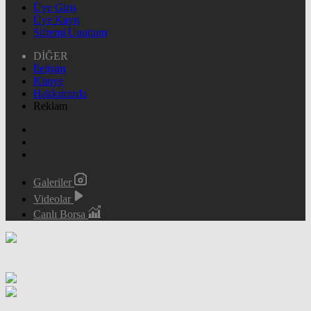
Üye Giriş
Üye Kayıt
Şifremi Unuttum
DİĞER
İletişim
Künye
Hakkımızda
Reklam
Galeriler
Videolar
Canlı Borsa