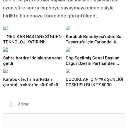
uzun süre sonra cepheye savaşmaya giden eşiyle
birlikte bir cenaze töreninde görüntülendi.
MEDİKAR HASTANESİ’NDEN
Karabük Belediyesi’nden Su
TEKNOLOJİ YATIRIMI:
Tasarrufu İçin Farkındalık
Kampanyası
Sahte bordro iddialarına yanıt
Chp Seçilmiş Genel Başkanı
geldi
Özgür Özel’in Partisinden
İstifası Sonrası Chp Karabük İl
Eski Başkanları Abdullah
Karabük’te, tırın arkadan
ÇOCUKLAR İÇİN YAZ ŞENLİĞİ
Çakır ve Erdal Demir de
çarptığı traktörün sürücüsü
COŞKUSU BU KEZ 5000
Partilerinden İstifa Ettiler
ağır yaralandı.
EVLER HAS BAHÇE’DE.